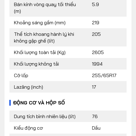
Bán kính vòng quay tối thiểu
5.9
(m)
Khoảng sáng gầm (mm)
219
Thể tích khoang hành lý khi
205
không gập ghế (lít)
Khối lượng toàn tải (Kg)
2605
Khối lượng không tải
1994
Cỡ lốp
255/65R17
Lazăng (inch)
17
ĐỘNG CƠ VÀ HỘP SỐ
Dung tích bình nhiên liệu (lít)
76
Kiểu động cơ
Dầu