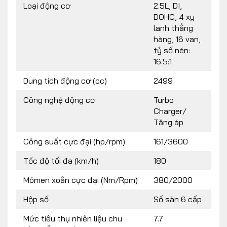
Loại động cơ
2.5L, DI,
DOHC, 4 xy
lanh thẳng
hàng, 16 van,
tỷ số nén:
16.5:1
Dung tích động cơ (cc)
2499
Công nghệ động cơ
Turbo
Charger/
Tăng áp
Công suất cực đại (hp/rpm)
161/3600
Tốc độ tối đa (km/h)
180
Mômen xoắn cực đại (Nm/Rpm)
380/2000
Hộp số
Số sàn 6 cấp
Mức tiêu thụ nhiên liệu chu
7.7