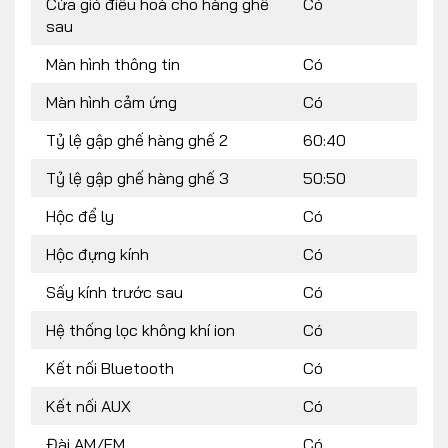
Cửa gió điều hoà cho hàng ghế
Có
sau
Màn hình thông tin
Có
Màn hình cảm ứng
Có
Tỷ lệ gập ghế hàng ghế 2
60:40
Tỷ lệ gập ghế hàng ghế 3
50:50
Hộc để ly
Có
Hộc đựng kính
Có
Sấy kính trước sau
Có
Hệ thống lọc không khí ion
Có
Kết nối Bluetooth
Có
Kết nối AUX
Có
Đài AM/FM
Có