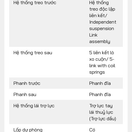
Hệ thống treo trước
Hệ thống
treo độc lập
liên kết/
Independent
suspension
Link
assembly
Hệ thống treo sau
5 liên kết lò
xo cuộn/ 5-
link with coil
springs
Phanh trước
Phanh đĩa
Phanh sau
Phanh đĩa
Hệ thống lái trợ lực
Trợ lực tay
lái thuỷ lực
(Trợ lực dầu)
Lốp dự phòng
Có