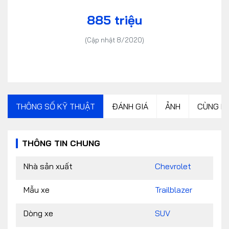
885 triệu
(Cập nhật 8/2020)
THÔNG SỐ KỸ THUẬT
ĐÁNH GIÁ
ẢNH
CÙNG P
THÔNG TIN CHUNG
Nhà sản xuất
Chevrolet
Mẫu xe
Trailblazer
Dòng xe
SUV