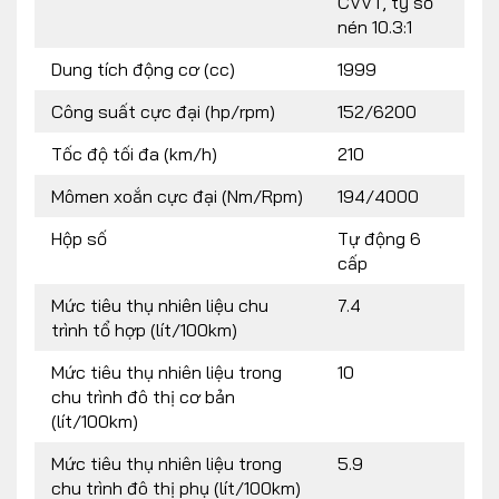
CVVT, tỷ số
nén 10.3:1
Dung tích động cơ (cc)
1999
Công suất cực đại (hp/rpm)
152/6200
Tốc độ tối đa (km/h)
210
Mômen xoắn cực đại (Nm/Rpm)
194/4000
Hộp số
Tự động 6
cấp
Mức tiêu thụ nhiên liệu chu
7.4
trình tổ hợp (lít/100km)
Mức tiêu thụ nhiên liệu trong
10
chu trình đô thị cơ bản
(lít/100km)
Mức tiêu thụ nhiên liệu trong
5.9
chu trình đô thị phụ (lít/100km)