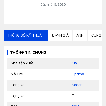
(Cập nhật 9/2020)
THÔNG SỐ KỸ THUẬT
ĐÁNH GIÁ
ẢNH
CÙNG P
THÔNG TIN CHUNG
Nhà sản xuất
Kia
Mẫu xe
Optima
Dòng xe
Sedan
Hạng xe
C