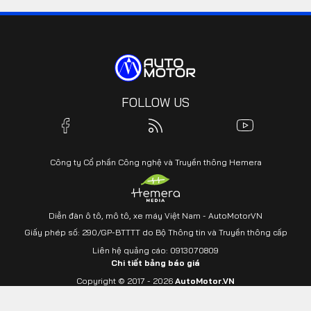
FOLLOW US
Công ty Cổ phần Công nghệ và Truyền thông Hemera
Diễn đàn ô tô, mô tô, xe máy Việt Nam - AutoMotorVN
Giấy phép số: 290/GP-BTTTT do Bộ Thông tin và Truyền thông cấp
Liên hệ quảng cáo: 0913070809
Chi tiết bảng báo giá
Yout
Copyright © 2017 - 2026
AutoMotor.VN
All rights reserved.