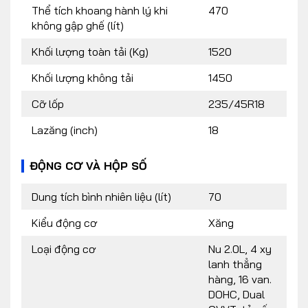
Thể tích khoang hành lý khi
470
không gập ghế (lít)
Khối lượng toàn tải (Kg)
1520
Khối lượng không tải
1450
Cỡ lốp
235/45R18
Lazăng (inch)
18
ĐỘNG CƠ VÀ HỘP SỐ
Dung tích bình nhiên liệu (lít)
70
Kiểu động cơ
Xăng
Loại động cơ
Nu 2.0L, 4 xy
lanh thẳng
hàng, 16 van.
DOHC, Dual