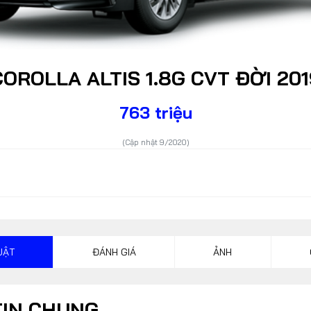
Lỗi thường gặp
F1
Hỏi đáp
F1 Hà Nội
COROLLA ALTIS 1.8G CVT ĐỜI 201
763 triệu
(Cập nhật 9/2020)
UẬT
ĐÁNH GIÁ
ẢNH
DÒNG XE
TIN CHUNG