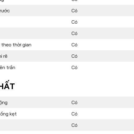
rước
Có
Có
Có
theo thời gian
Có
i rẽ
Có
ên trần
Có
HẤT
động
Có
hống kẹt
Có
Có