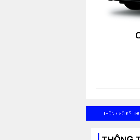
MULTIMEDIA
Video
Album ảnh
Infographics
TRA CỨU XE
THÔNG SỐ KỸ TH
HÃNG XE
MODEL
THÔNG 