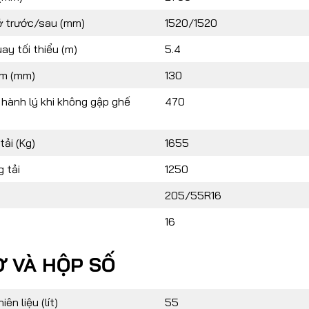
ở trước/sau (mm)
1520/1520
ay tối thiểu (m)
5.4
m (mm)
130
 hành lý khi không gập ghế
470
tải (Kg)
1655
 tải
1250
205/55R16
16
 VÀ HỘP SỐ
ên liệu (lít)
55