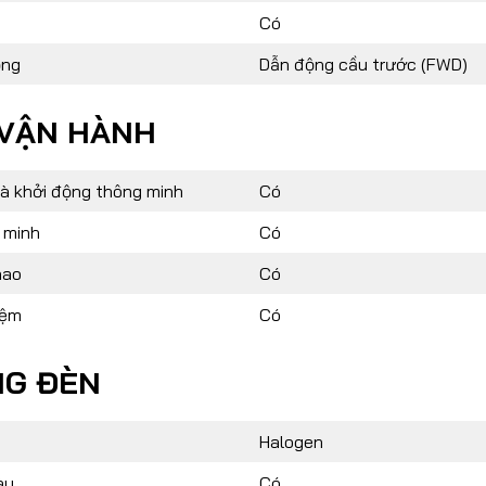
Có
ộng
Dẫn động cầu trước (FWD)
 VẬN HÀNH
à khởi động thông minh
Có
 minh
Có
hao
Có
iệm
Có
NG ĐÈN
Halogen
ày
Có