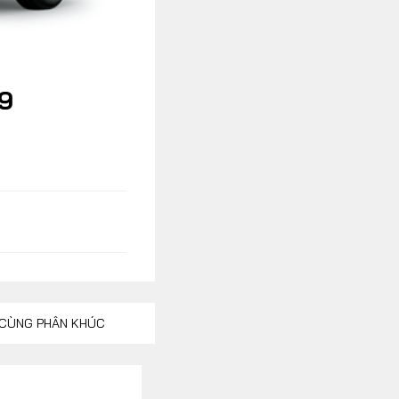
Xe độ - Xe độc
9
CÙNG PHÂN KHÚC