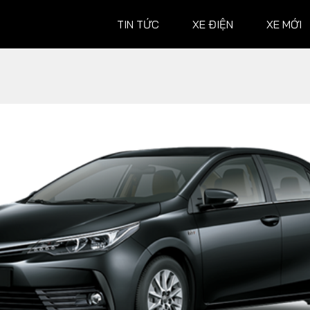
TIN TỨC
XE ĐIỆN
XE MỚI
XE MỚI
ĐÁNH G
Ô tô
Ô tô
Xe máy
Xe máy
Hành trình
 XE
TƯ VẤN
ĐUA XE
Mẹo vặt
MotoGP