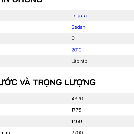
CONTACT US
Toyota
024 32055868 / 0913070809
Sedan
automotorvn@hemera.vn
C
2019
Lắp ráp
HƯỚC VÀ TRỌNG LƯỢNG
4620
1775
1460
 (mm)
2700