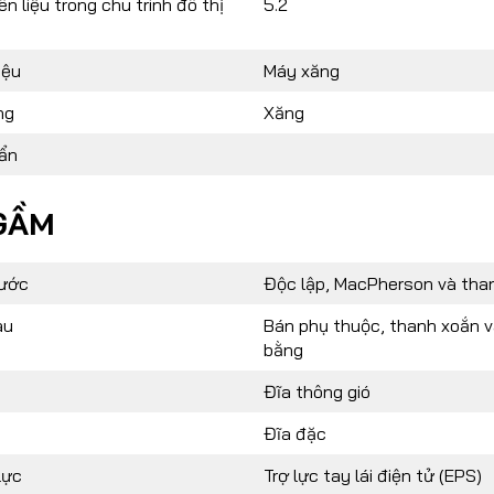
n liệu trong chu trình đô thị
5.2
iệu
Máy xăng
ng
Xăng
uẩn
GẦM
rước
Độc lập, MacPherson và tha
au
Bán phụ thuộc, thanh xoắn 
bằng
Đĩa thông gió
Đĩa đặc
lực
Trợ lực tay lái điện tử (EPS)