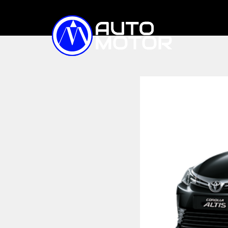
TIN TỨC
XE ĐIỆN
Trong nước
Quốc tế
Triệu hồi
XE BÁN CHẠY
SO SÁNH