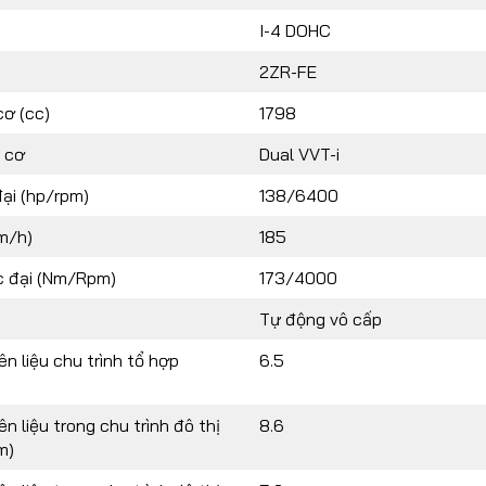
I-4 DOHC
2ZR-FE
cơ (cc)
1798
 cơ
Dual VVT-i
ại (hp/rpm)
138/6400
m/h)
185
 đại (Nm/Rpm)
173/4000
Tự động vô cấp
ên liệu chu trình tổ hợp
6.5
n liệu trong chu trình đô thị
8.6
m)