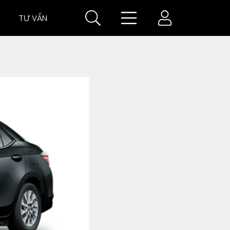
TƯ VẤN
IÁ
GIÁ XE
VĂN HOÁ XE
Đời sống xe