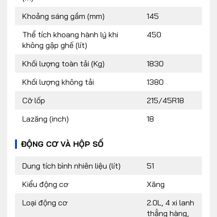
Khoảng sáng gầm (mm)
145
Thể tích khoang hành lý khi
450
không gập ghế (lít)
Khối lượng toàn tải (Kg)
1830
Khối lượng không tải
1380
Cỡ lốp
215/45R18
Lazăng (inch)
18
ĐỘNG CƠ VÀ HỘP SỐ
Dung tích bình nhiên liệu (lít)
51
Kiểu động cơ
Xăng
Loại động cơ
2.0L, 4 xi lanh
thẳng hàng,