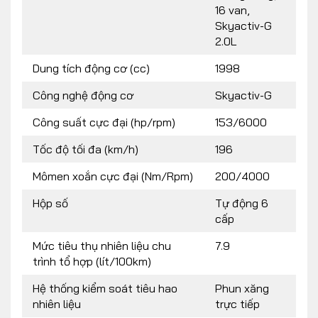
16 van,
Skyactiv-G
2.0L
Dung tích động cơ (cc)
1998
Công nghệ động cơ
Skyactiv-G
Công suất cực đại (hp/rpm)
153/6000
Tốc độ tối đa (km/h)
196
Mômen xoắn cực đại (Nm/Rpm)
200/4000
Hộp số
Tự động 6
cấp
Mức tiêu thụ nhiên liệu chu
7.9
trình tổ hợp (lít/100km)
Hệ thống kiểm soát tiêu hao
Phun xăng
nhiên liệu
trực tiếp