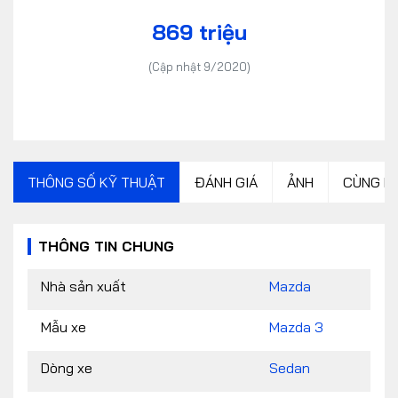
869 triệu
(Cập nhật 9/2020)
THÔNG SỐ KỸ THUẬT
ĐÁNH GIÁ
ẢNH
CÙNG P
THÔNG TIN CHUNG
Nhà sản xuất
Mazda
Mẫu xe
Mazda 3
Dòng xe
Sedan