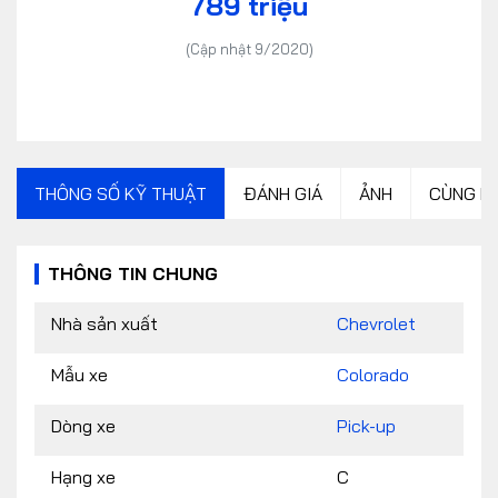
789 triệu
(Cập nhật 9/2020)
THÔNG SỐ KỸ THUẬT
ĐÁNH GIÁ
ẢNH
CÙNG P
THÔNG TIN CHUNG
Nhà sản xuất
Chevrolet
Mẫu xe
Colorado
Dòng xe
Pick-up
Hạng xe
C