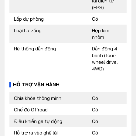
lái điện tử
(EPS)
Lốp dự phòng
Có
Loại La-zăng
Hợp kim
nhôm
Hệ thống dẫn động
Dẫn động 4
bánh (four-
wheel drive,
4WD)
HỖ TRỢ VẬN HÀNH
Chìa khóa thông minh
Có
Chế độ Offroad
Có
Điều khiển ga tự động
Có
Hỗ trợ ra vào ghế lái
Có