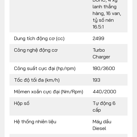
lanh thẳng
hàng, 16 van,
tỷ số nén
16.5:1
Dung tích động cơ (cc)
2499
Công nghệ động cơ
Turbo
Charger
Công suất cực đại (hp/rpm)
180/3600
Tốc độ tối đa (km/h)
193
Mômen xoắn cực đại (Nm/Rpm)
440/2000
Hộp số
Tự động 6
cấp
Hệ thống nhiên liệu
Máy dầu
Diesel