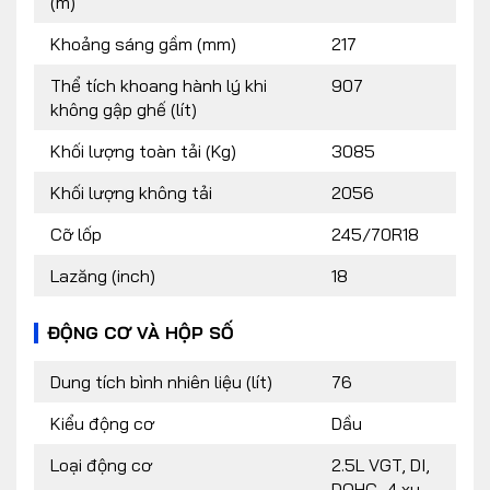
(m)
Khoảng sáng gầm (mm)
217
Thể tích khoang hành lý khi
907
không gập ghế (lít)
Khối lượng toàn tải (Kg)
3085
Khối lượng không tải
2056
Cỡ lốp
245/70R18
Lazăng (inch)
18
ĐỘNG CƠ VÀ HỘP SỐ
Dung tích bình nhiên liệu (lít)
76
Kiểu động cơ
Dầu
Loại động cơ
2.5L VGT, DI,
DOHC, 4 xy