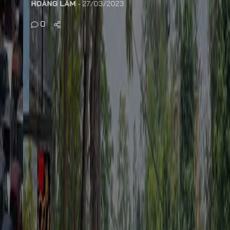
HOÀNG LÂM
-
27/03/2023
0