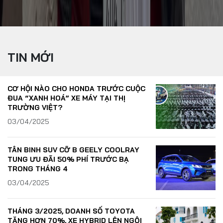
TIN MỚI
CƠ HỘI NÀO CHO HONDA TRƯỚC CUỘC
ĐUA “XANH HOÁ” XE MÁY TẠI THỊ
TRƯỜNG VIỆT?
03/04/2025
TÂN BINH SUV CỠ B GEELY COOLRAY
TUNG ƯU ĐÃI 50% PHÍ TRƯỚC BẠ
TRONG THÁNG 4
03/04/2025
THÁNG 3/2025, DOANH SỐ TOYOTA
Yout
TĂNG HƠN 70%, XE HYBRID LÊN NGÔI