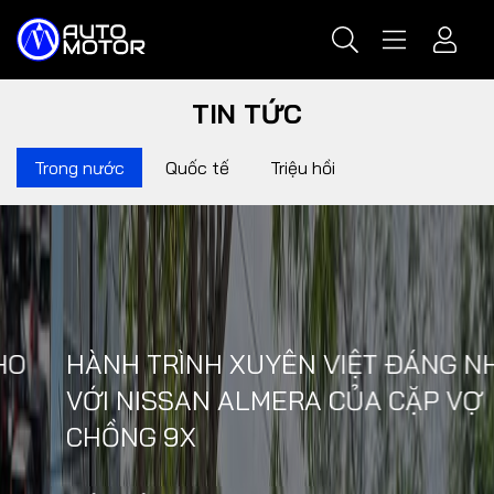
TIN TỨC
Trong nước
Quốc tế
Triệu hồi
HÀNH TRÌNH XUYÊN VIỆT ĐÁNG NHỚ
VỚI NISSAN ALMERA CỦA CẶP VỢ
CHỒNG 9X