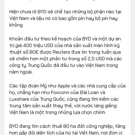
Hiện chưa rõ BYD sẽ chế tạo những bộ phận nào tại
Việt Nam và liệu nó có bao gồm pin hay bộ pin hay
không.
Khoản đầu tư theo kế hoạch của BYD và một dự án
trị giá 400 triệu USD của nhà sản xuất màn hình kỹ
thuật số BOE được Reuters đưa tin trong tuần qua
sẽ chiếm hơn một phần tư trong số 2,5 USD mà các
công ty Trung Quốc đã đầu tư vào Việt Nam trong
năm ngoái.
Các tập đoàn Mỹ như Apple và các nhà cung cấp của
họ, chẳng hạn như Foxconn của Đài Loan và
Luxshare của Trung Quốc, cũng đang tìm kiếm các
trung tâm sản xuất thay thế, với nước láng giềng
Việt Nam là một trong những lựa chọn chính.
BYD đang tìm cách thuê 80 ha đất công nghiệp, tăng
hơn gấp đôi diện tích của họ tại Việt Nam, nơi đơn vị