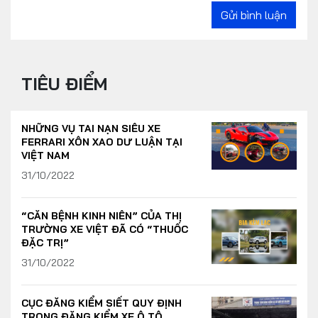
Gửi bình luận
TIÊU ĐIỂM
NHỮNG VỤ TAI NẠN SIÊU XE
FERRARI XÔN XAO DƯ LUẬN TẠI
VIỆT NAM
31/10/2022
“CĂN BỆNH KINH NIÊN” CỦA THỊ
TRƯỜNG XE VIỆT ĐÃ CÓ “THUỐC
ĐẶC TRỊ”
31/10/2022
CỤC ĐĂNG KIỂM SIẾT QUY ĐỊNH
TRONG ĐĂNG KIỂM XE Ô TÔ