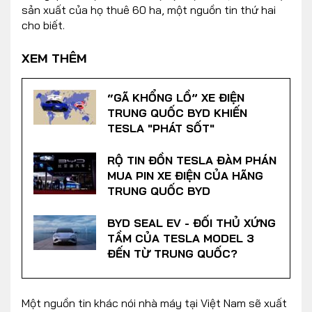
sản xuất của họ thuê 60 ha, một nguồn tin thứ hai
cho biết.
XEM THÊM
“GÃ KHỔNG LỒ” XE ĐIỆN
TRUNG QUỐC BYD KHIẾN
TESLA "PHÁT SỐT"
RỘ TIN ĐỒN TESLA ĐÀM PHÁN
MUA PIN XE ĐIỆN CỦA HÃNG
TRUNG QUỐC BYD
BYD SEAL EV - ĐỐI THỦ XỨNG
TẦM CỦA TESLA MODEL 3
ĐẾN TỪ TRUNG QUỐC?
Một nguồn tin khác nói nhà máy tại Việt Nam sẽ xuất