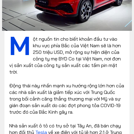
M
ột nguồn tin cho biết khoản đầu tư vào
khu vực phía Bắc của Việt Nam sẽ là hơn
250 triệu USD, mở rộng sự hiện diện của
công ty mẹ BYD Co tại Việt Nam, nơi đơn
vị sản xuất của công ty sản xuất các tấm pin mặt
trời.
Động thái này nhấn mạnh xu hướng rộng lớn hơn của
các nhà sản xuất là giảm tiếp xúc với Trung Quốc
trong bối cảnh căng thẳng thương mại với Mỹ và sự
gián đoạn sản xuất do các đợt phong tỏa COVID-19
trước đó của Bắc Kinh gây ra.
Nhà sản xuất ô tô có trụ sở tại Tây An, đã bán chạy
hơn đối thủ
Tesla
về xe điện với tỷ lệ hơn 2:1 ở Trung