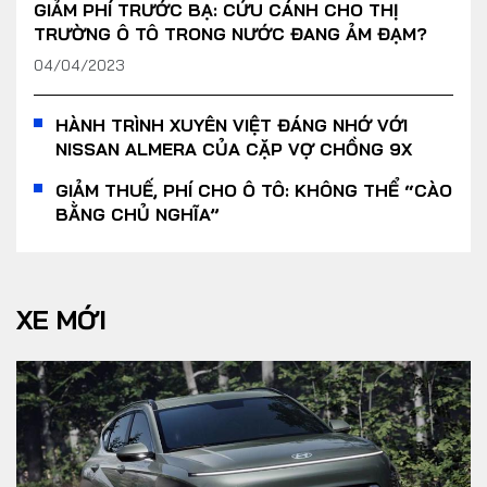
GIẢM PHÍ TRƯỚC BẠ: CỨU CÁNH CHO THỊ
TRƯỜNG Ô TÔ TRONG NƯỚC ĐANG ẢM ĐẠM?
04/04/2023
HÀNH TRÌNH XUYÊN VIỆT ĐÁNG NHỚ VỚI
NISSAN ALMERA CỦA CẶP VỢ CHỒNG 9X
GIẢM THUẾ, PHÍ CHO Ô TÔ: KHÔNG THỂ “CÀO
BẰNG CHỦ NGHĨA”
XE MỚI