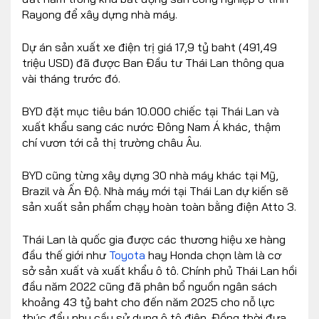
Rayong để xây dựng nhà máy.
Dự án sản xuất xe điện trị giá 17,9 tỷ baht (491,49
triệu USD) đã được Ban Đầu tư Thái Lan thông qua
vài tháng trước đó.
BYD đặt mục tiêu bán 10.000 chiếc tại Thái Lan và
xuất khẩu sang các nước Đông Nam Á khác, thậm
chí vươn tới cả thị trường châu Âu.
BYD cũng từng xây dựng 30 nhà máy khác tại Mỹ,
Brazil và Ấn Độ. Nhà máy mới tại Thái Lan dự kiến sẽ
sản xuất sản phẩm chạy hoàn toàn bằng điện Atto 3.
Thái Lan là quốc gia được các thương hiệu xe hàng
đầu thế giới như
Toyota
hay Honda chọn làm là cơ
sở sản xuất và xuất khẩu ô tô. Chính phủ Thái Lan hồi
đầu năm 2022 cũng đã phân bổ nguồn ngân sách
khoảng 43 tỷ baht cho đến năm 2025 cho nỗ lực
thúc đẩy nhu cầu sử dụng ô tô điện. Đồng thời đưa