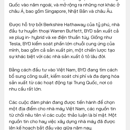
Quốc vào năm ngoái, và mở rộng ra những nơi khác ở
châu Á, bao gồm Singapore, Nhật Bản và châu Âu.
Được hỗ trợ bởi Berkshire Hathaway của tỷ phú, nhà
đầu tư huyền thoại Warren Buffett, BYD sản xuất cả
xe plug in- hybrid và xe điện thuần túy. Giống như
Tesla, BYD kiểm soát phần lớn chuỗi cung ứng của
mình, bao gồm cả sản xuất pin, một chiến lược tạo
sự khác biệt với các nhà sản xuất ô tô lâu đời.
Bằng cách đầu tư vào Việt Nam, BYD đang tìm cách
bổ sung công suất, kiểm soát chi phí và đa dạng hóa
sản xuất từ các hoạt động tại Trung Quốc, nơi có
nhu cầu rất lớn.
Các cuộc đàm phán đang được tiến hành để chọn
một địa điểm cho nhà máy Việt Nam, các nguồn tin
từ chối nêu tên vì các cuộc thảo luận là bí mật. Một
nguồn tin cho hay việc xây dựng nhà máy đã được
lên kế hoạch bắt đầu vào giữa năm nay.