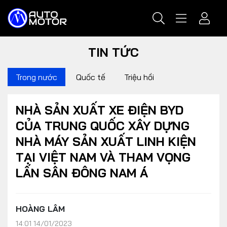
TIN TỨC
Trong nước
Quốc tế
Triệu hồi
NHÀ SẢN XUẤT XE ĐIỆN BYD
CỦA TRUNG QUỐC XÂY DỰNG
NHÀ MÁY SẢN XUẤT LINH KIỆN
TẠI VIỆT NAM VÀ THAM VỌNG
LẤN SÂN ĐÔNG NAM Á
HOÀNG LÂM
14:01 14/01/2023