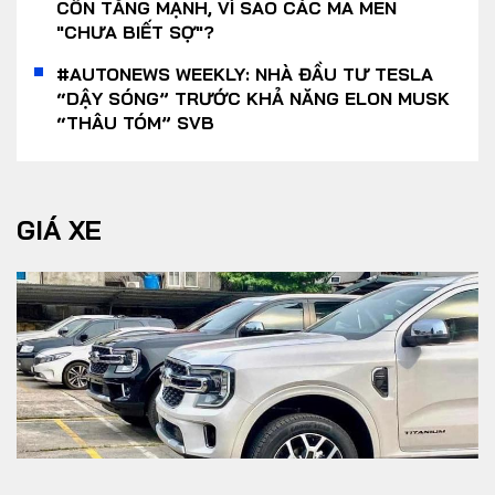
CỒN TĂNG MẠNH, VÌ SAO CÁC MA MEN
"CHƯA BIẾT SỢ"?
#AUTONEWS WEEKLY: NHÀ ĐẦU TƯ TESLA
“DẬY SÓNG” TRƯỚC KHẢ NĂNG ELON MUSK
“THÂU TÓM” SVB
GIÁ XE
Yout