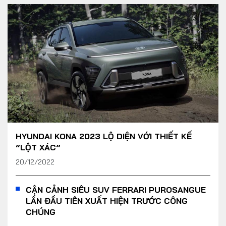
HYUNDAI KONA 2023 LỘ DIỆN VỚI THIẾT KẾ
“LỘT XÁC”
20/12/2022
CẬN CẢNH SIÊU SUV FERRARI PUROSANGUE
LẦN ĐẦU TIÊN XUẤT HIỆN TRƯỚC CÔNG
CHÚNG