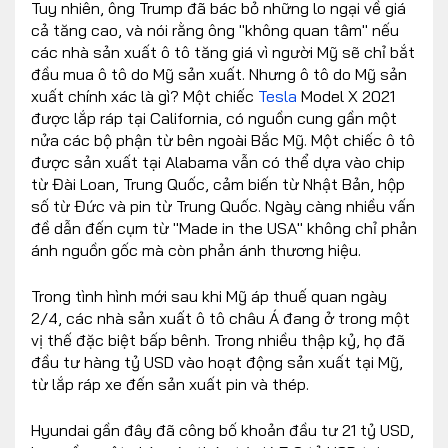
Tuy nhiên, ông Trump đã bác bỏ những lo ngại về giá
cả tăng cao, và nói rằng ông "không quan tâm" nếu
các nhà sản xuất ô tô tăng giá vì người Mỹ sẽ chỉ bắt
đầu mua ô tô do Mỹ sản xuất. Nhưng ô tô do Mỹ sản
xuất chính xác là gì? Một chiếc
Tesla
Model X 2021
được lắp ráp tại California, có nguồn cung gần một
nửa các bộ phận từ bên ngoài Bắc Mỹ. Một chiếc ô tô
được sản xuất tại Alabama vẫn có thể dựa vào chip
từ Đài Loan, Trung Quốc, cảm biến từ Nhật Bản, hộp
số từ Đức và pin từ Trung Quốc. Ngày càng nhiều vấn
đề dẫn đến cụm từ "Made in the USA" không chỉ phản
ánh nguồn gốc mà còn phản ánh thương hiệu.
Trong tình hình mới sau khi Mỹ áp thuế quan ngày
2/4, các nhà sản xuất ô tô châu Á đang ở trong một
vị thế đặc biệt bấp bênh. Trong nhiều thập kỷ, họ đã
đầu tư hàng tỷ USD vào hoạt động sản xuất tại Mỹ,
từ lắp ráp xe đến sản xuất pin và thép.
Hyundai gần đây đã công bố khoản đầu tư 21 tỷ USD,