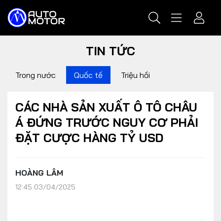
TIN TỨC
Trong nước
Quốc tế
Triệu hồi
CÁC NHÀ SẢN XUẤT Ô TÔ CHÂU
Á ĐỨNG TRƯỚC NGUY CƠ PHẢI
ĐẶT CƯỢC HÀNG TỶ USD
HOÀNG LÂM
12:45 03/04/2025