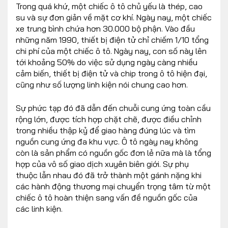
Trong quá khứ, một chiếc ô tô chủ yếu là thép, cao
su và sự đơn giản về mặt cơ khí. Ngày nay, một chiếc
xe trung bình chứa hơn 30.000 bộ phận. Vào đầu
những năm 1990, thiết bị điện tử chỉ chiếm 1/10 tổng
chi phí của một chiếc ô tô. Ngày nay, con số này lên
tới khoảng 50% do việc sử dụng ngày càng nhiều
cảm biến, thiết bị điện tử và chip trong ô tô hiện đại,
cũng như số lượng linh kiện nói chung cao hơn.
Sự phức tạp đó đã dẫn đến chuỗi cung ứng toàn cầu
rộng lớn, được tích hợp chặt chẽ, được điều chỉnh
trong nhiều thập kỷ để giao hàng đúng lúc và tìm
nguồn cung ứng đa khu vực. Ô tô ngày nay không
còn là sản phẩm có nguồn gốc đơn lẻ nữa mà là tổng
hợp của vô số giao dịch xuyên biên giới. Sự phụ
thuộc lẫn nhau đó đã trở thành một gánh nặng khi
các hành động thương mại chuyển trọng tâm từ một
chiếc ô tô hoàn thiện sang vấn đề nguồn gốc của
các linh kiện.