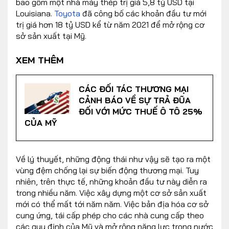
bao gồm một nhà máy thép trị giá 5,8 tỷ USD tại
Louisiana.
Toyota
đã công bố các khoản đầu tư mới
trị giá hơn 18 tỷ USD kể từ năm 2021 để mở rộng cơ
sở sản xuất tại Mỹ.
XEM THÊM
CÁC ĐỐI TÁC THƯƠNG MẠI
CẢNH BÁO VỀ SỰ TRẢ ĐŨA
ĐỐI VỚI MỨC THUẾ Ô TÔ 25%
CỦA MỸ
Về lý thuyết, những động thái như vậy sẽ tạo ra một
vùng đệm chống lại sự biến động thương mại. Tuy
nhiên, trên thực tế, những khoản đầu tư này diễn ra
trong nhiều năm. Việc xây dựng một cơ sở sản xuất
mới có thể mất tới năm năm. Việc bản địa hóa cơ sở
cung ứng, tái cấp phép cho các nhà cung cấp theo
các quy định của Mỹ và mở rộng năng lực trong nước