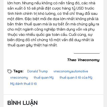
lớn hơn. Nhưng nếu không có nền tảng đó, các nhà
sản xuất ô tô sẽ phải đặt cược hàng tỷ USD trước
tình hình chính trị khó lường, có thể chỉ thay đổi sau
một đêm. Đặc biệt mối đe dọa lớn nhất không phải là
bản thân thuế quan mà là sự bất ổn mà chúng gây ra
cho một ngành công nghiệp thâm dụng vốn và phụ
thuộc vào nhiều quốc gia toàn cầu. Cuối cùng, sự
biến động đỏ chỉ chứng tỏ một vấn đề duy nhất là
thuế quan gây thiệt hại nhất.
Theo Vneconomy
Tags:
Donald Trump
vneconomyautomotive
vneconomy
thuế quan Mỹ
thuế quan ô tô của Mỹ
Mỹ đánh thuế ô tô
BÌNH LUẬN