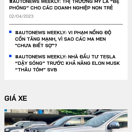
#AUTONEWS WEEKLY: THỊ TRƯỜNG MỸ LÀ “BỆ
PHÓNG” CHO CÁC DOANH NGHIỆP NON TRẺ
02/04/2023
#AUTONEWS WEEKLY: VI PHẠM NỒNG ĐỘ
CỒN TĂNG MẠNH, VÌ SAO CÁC MA MEN
"CHƯA BIẾT SỢ"?
#AUTONEWS WEEKLY: NHÀ ĐẦU TƯ TESLA
“DẬY SÓNG” TRƯỚC KHẢ NĂNG ELON MUSK
“THÂU TÓM” SVB
GIÁ XE