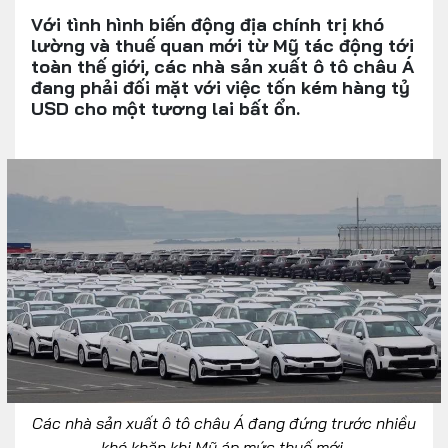
Với tình hình biến động địa chính trị khó
lường và thuế quan mới từ Mỹ tác động tới
toàn thế giới, các nhà sản xuất ô tô châu Á
đang phải đối mặt với việc tốn kém hàng tỷ
USD cho một tương lai bất ổn.
Các nhà sản xuất ô tô châu Á đang đứng trước nhiều
khó khăn khi Mỹ áp mức thuế mới.