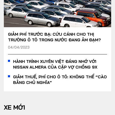
GIẢM PHÍ TRƯỚC BẠ: CỨU CÁNH CHO THỊ
TRƯỜNG Ô TÔ TRONG NƯỚC ĐANG ẢM ĐẠM?
04/04/2023
HÀNH TRÌNH XUYÊN VIỆT ĐÁNG NHỚ VỚI
NISSAN ALMERA CỦA CẶP VỢ CHỒNG 9X
GIẢM THUẾ, PHÍ CHO Ô TÔ: KHÔNG THỂ “CÀO
BẰNG CHỦ NGHĨA”
XE MỚI