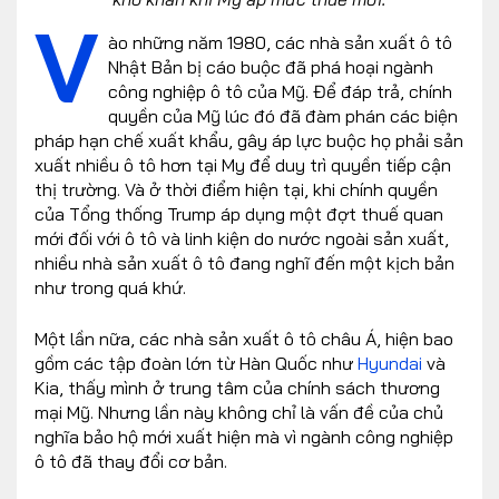
V
ào những năm 1980, các nhà sản xuất ô tô
Nhật Bản bị cáo buộc đã phá hoại ngành
công nghiệp ô tô của Mỹ. Để đáp trả, chính
quyền của Mỹ lúc đó đã đàm phán các biện
pháp hạn chế xuất khẩu, gây áp lực buộc họ phải sản
xuất nhiều ô tô hơn tại My để duy trì quyền tiếp cận
thị trường. Và ở thời điểm hiện tại, khi chính quyền
của Tổng thống Trump áp dụng một đợt thuế quan
mới đối với ô tô và linh kiện do nước ngoài sản xuất,
nhiều nhà sản xuất ô tô đang nghĩ đến một kịch bản
như trong quá khứ.
Một lần nữa, các nhà sản xuất ô tô châu Á, hiện bao
gồm các tập đoàn lớn từ Hàn Quốc như
Hyundai
và
Kia, thấy mình ở trung tâm của chính sách thương
mại Mỹ. Nhưng lần này không chỉ là vấn đề của chủ
nghĩa bảo hộ mới xuất hiện mà vì ngành công nghiệp
ô tô đã thay đổi cơ bản.