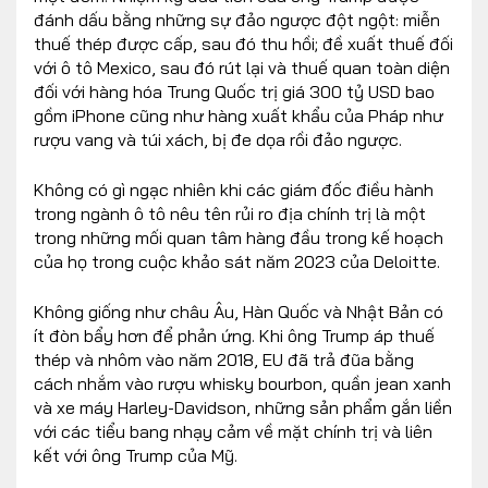
đánh dấu bằng những sự đảo ngược đột ngột: miễn
thuế thép được cấp, sau đó thu hồi; đề xuất thuế đối
với ô tô Mexico, sau đó rút lại và thuế quan toàn diện
đối với hàng hóa Trung Quốc trị giá 300 tỷ USD bao
gồm iPhone cũng như hàng xuất khẩu của Pháp như
rượu vang và túi xách, bị đe dọa rồi đảo ngược.
Không có gì ngạc nhiên khi các giám đốc điều hành
trong ngành ô tô nêu tên rủi ro địa chính trị là một
trong những mối quan tâm hàng đầu trong kế hoạch
của họ trong cuộc khảo sát năm 2023 của Deloitte.
Không giống như châu Âu, Hàn Quốc và Nhật Bản có
ít đòn bẩy hơn để phản ứng. Khi ông Trump áp thuế
thép và nhôm vào năm 2018, EU đã trả đũa bằng
cách nhắm vào rượu whisky bourbon, quần jean xanh
và xe máy Harley-Davidson, những sản phẩm gắn liền
với các tiểu bang nhạy cảm về mặt chính trị và liên
kết với ông Trump của Mỹ.