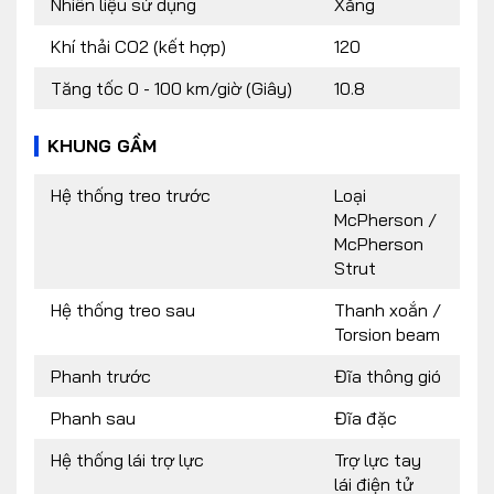
Nhiên liệu sử dụng
Xăng
Khí thải CO2 (kết hợp)
120
Tăng tốc 0 - 100 km/giờ (Giây)
10.8
KHUNG GẦM
Hệ thống treo trước
Loại
McPherson /
McPherson
Strut
Hệ thống treo sau
Thanh xoắn /
Torsion beam
Phanh trước
Đĩa thông gió
Phanh sau
Đĩa đặc
Hệ thống lái trợ lực
Trợ lực tay
lái điện tử