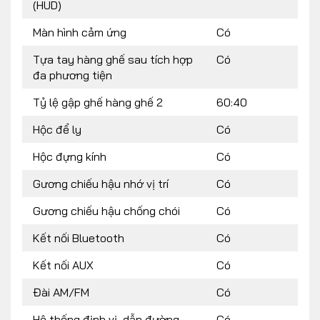
(HUD)
Màn hình cảm ứng
Có
Tựa tay hàng ghế sau tích hợp
Có
đa phương tiện
Tỷ lệ gập ghế hàng ghế 2
60:40
Hộc để ly
Có
Hộc đựng kính
Có
Gương chiếu hậu nhớ vị trí
Có
Gương chiếu hậu chống chói
Có
Kết nối Bluetooth
Có
Kết nối AUX
Có
Đài AM/FM
Có
Hệ thống định vị, dẫn đường
Có