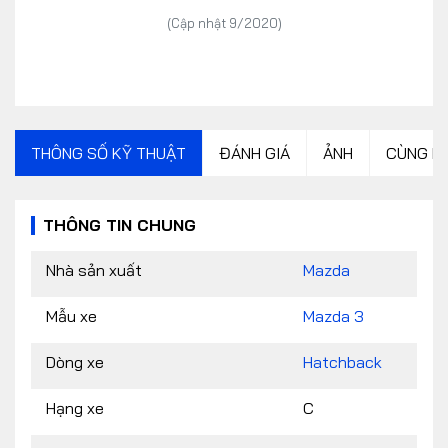
(Cập nhật 9/2020)
THÔNG SỐ KỸ THUẬT
ĐÁNH GIÁ
ẢNH
CÙNG P
THÔNG TIN CHUNG
Nhà sản xuất
Mazda
Mẫu xe
Mazda 3
Dòng xe
Hatchback
Hạng xe
C