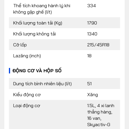
Thể tích khoang hành lý khi
334
không gập ghế (lít)
Khối lượng toàn tải (Kg)
1790
Khối lượng không tải
1340
Cỡ lốp
215/45R18
Lazăng (inch)
18
ĐỘNG CƠ VÀ HỘP SỐ
Dung tích bình nhiên liệu (lít)
51
Kiểu động cơ
Xăng
Loại động cơ
1.5L, 4 xi lanh
thẳng hàng,
16 van,
Skyactiv-G