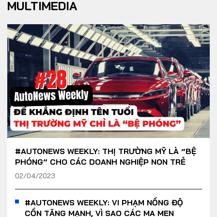
MULTIMEDIA
#AUTONEWS WEEKLY: THỊ TRƯỜNG MỸ LÀ “BỆ
PHÓNG” CHO CÁC DOANH NGHIỆP NON TRẺ
02/04/2023
#AUTONEWS WEEKLY: VI PHẠM NỒNG ĐỘ
CỒN TĂNG MẠNH, VÌ SAO CÁC MA MEN