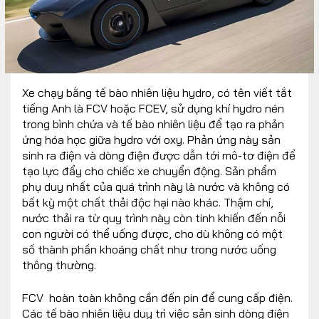
Xe chạy bằng tế bào nhiên liệu hydro, có tên viết tắt
tiếng Anh là FCV hoặc FCEV, sử dụng khí hydro nén
trong bình chứa và tế bào nhiên liệu để tạo ra phản
ứng hóa học giữa hydro với oxy. Phản ứng này sản
sinh ra điện và dòng điện được dẫn tới mô-tơ điện để
tạo lực đẩy cho chiếc xe chuyển động. Sản phẩm
phụ duy nhất của quá trình này là nước và không có
bất kỳ một chất thải độc hại nào khác. Thậm chí,
nước thải ra từ quy trình này còn tinh khiến đến nỗi
con người có thể uống được, cho dù không có một
số thành phần khoáng chất như trong nước uống
thông thường.
FCV hoàn toàn không cần đến pin để cung cấp điện.
Các tế bào nhiên liệu duy trì việc sản sinh dòng điện