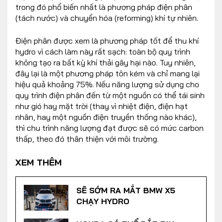
trong đó phổ biến nhất là phương pháp điện phân
(tách nước) và chuyển hóa (reforming) khí tự nhiên.
Điện phân được xem là phương pháp tốt để thu khí
hydro vì cách làm này rất sạch: toàn bộ quy trình
không tạo ra bất kỳ khí thải gây hại nào. Tuy nhiên,
đây lại là một phương pháp tôn kém và chỉ mang lại
hiệu quả khoảng 75%. Nếu năng lượng sử dụng cho
quy trình điện phân đến từ một nguồn có thể tái sinh
như gió hay mặt trời (thay vì nhiệt điện, điện hạt
nhân, hay một nguồn điện truyền thống nào khác),
thì chu trình năng lượng đạt được sẽ có mức carbon
thấp, theo đó thân thiện với môi trường.
XEM THÊM
SẼ SỚM RA MẮT BMW X5
CHẠY HYDRO