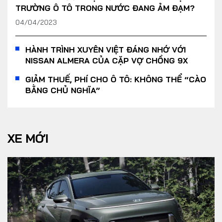
TRƯỜNG Ô TÔ TRONG NƯỚC ĐANG ẢM ĐẠM?
04/04/2023
HÀNH TRÌNH XUYÊN VIỆT ĐÁNG NHỚ VỚI
NISSAN ALMERA CỦA CẶP VỢ CHỒNG 9X
GIẢM THUẾ, PHÍ CHO Ô TÔ: KHÔNG THỂ “CÀO
BẰNG CHỦ NGHĨA”
XE MỚI