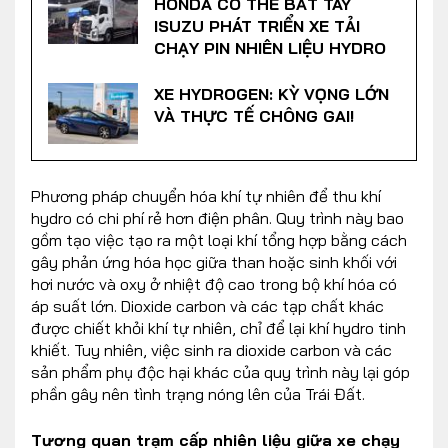
HONDA CÓ THỂ BẮT TAY
ISUZU PHÁT TRIỂN XE TẢI
CHẠY PIN NHIÊN LIỆU HYDRO
XE HYDROGEN: KỲ VỌNG LỚN
VÀ THỰC TẾ CHÔNG GAI!
Phương pháp chuyển hóa khí tự nhiên để thu khí
hydro có chi phí rẻ hơn điện phân. Quy trình này bao
gồm tạo việc tạo ra một loại khí tổng hợp bằng cách
gây phản ứng hóa học giữa than hoặc sinh khối với
hơi nước và oxy ở nhiệt độ cao trong bộ khí hóa có
áp suất lớn. Dioxide carbon và các tạp chất khác
được chiết khỏi khí tự nhiên, chỉ để lại khí hydro tinh
khiết. Tuy nhiên, việc sinh ra dioxide carbon và các
sản phẩm phụ độc hại khác của quy trình này lại góp
phần gây nên tình trạng nóng lên của Trái Đất.
Tương quan trạm cấp nhiên liệu giữa xe chạy