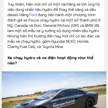
Tuy nhiên, hiện mới chỉ có một vài hãng xe lớn ủng hộ
việc dùng nhiên liệu hydro để thay thế xăng và dầu
diesel. Hãng
Ford
đang tiến hành một chương trình
đánh giá xe Focus chạy hydro tại một số thành phố ở
Mỹ, Canada và Đức. General Motors (GM) và BMW đã
làm một số mẫu xe ý tưởng sử dụng nhiên liệu hydro.
Nhưng trên thị trường đến nay mới chỉ có lác đác vài
mẫu xe chạy hydro, gồm Hyundai NEXO, Honda
Clarity Fuel Cell, và Toyota Mirai.
Xe chạy hydro và xe điện hoạt động như thế
nào?