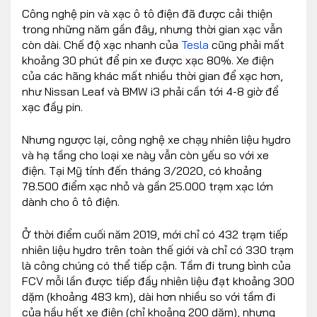
Công nghệ pin và xạc ô tô điện đã được cải thiện
trong những năm gần đây, nhưng thời gian xạc vẫn
còn dài. Chế độ xạc nhanh của
Tesla
cũng phải mất
khoảng 30 phút để pin xe được xạc 80%. Xe điện
của các hãng khác mất nhiều thời gian để xạc hơn,
như Nissan Leaf và BMW i3 phải cần tới 4-8 giờ để
xạc đầy pin.
Nhưng ngược lại, công nghệ xe chạy nhiên liệu hydro
và hạ tầng cho loại xe này vẫn còn yếu so với xe
điện. Tại Mỹ tính đến tháng 3/2020, có khoảng
78.500 điểm xạc nhỏ và gần 25.000 trạm xạc lớn
dành cho ô tô điện.
Ở thời điểm cuối năm 2019, mới chỉ có 432 trạm tiếp
nhiên liệu hydro trên toàn thế giới và chỉ có 330 trạm
là công chúng có thể tiếp cận. Tầm đi trung bình của
FCV mỗi lần được tiếp đầy nhiên liệu đạt khoảng 300
dặm (khoảng 483 km), dài hơn nhiều so với tầm đi
của hầu hết xe điện (chỉ khoảng 200 dặm), nhưng