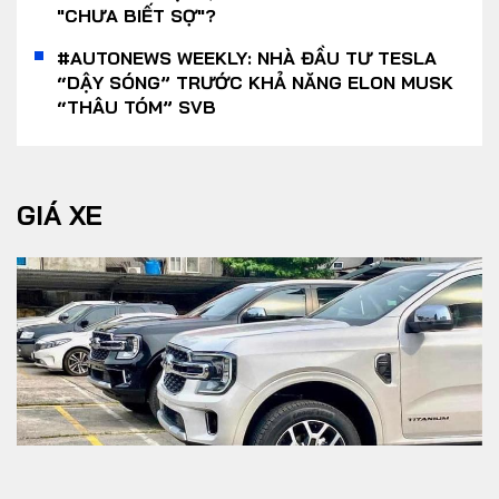
"CHƯA BIẾT SỢ"?
#AUTONEWS WEEKLY: NHÀ ĐẦU TƯ TESLA
“DẬY SÓNG” TRƯỚC KHẢ NĂNG ELON MUSK
“THÂU TÓM” SVB
GIÁ XE
Yout