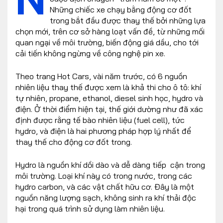
Những chiếc xe chạy bằng động cơ đốt
trong bắt đầu được thay thế bởi những lựa
chọn mới, trên cơ sở hàng loạt vấn đề, từ những mối
quan ngại về môi trường, biến động giá dầu, cho tới
cải tiến không ngừng về công nghệ pin xe.
Theo trang Hot Cars, vài năm trước, có 6 nguồn
nhiên liệu thay thế được xem là khả thi cho ô tô: khí
tự nhiên, propane, ethanol, diesel sinh học, hydro và
điện. Ở thời điểm hiện tại, thế giới dường như đã xác
định được rằng tế bào nhiên liệu (fuel cell), tức
hydro, và điện là hai phương pháp hợp lý nhất để
thay thế cho động cơ đốt trong.
Hydro là nguồn khí dồi dào và dễ dàng tiếp cận trong
môi trường. Loại khí này có trong nước, trong các
hydro carbon, và các vật chất hữu cơ. Đây là một
nguồn năng lượng sạch, không sinh ra khí thải độc
hại trong quá trình sử dụng làm nhiên liệu.