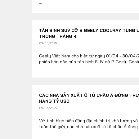
...
TÂN BINH SUV CỠ B GEELY COOLRAY TUNG 
TRONG THÁNG 4
03/04/2025
Geely Việt Nam cho biết từ ngày 01/04 - 30/04/
phiên bản nào của tân binh SUV cỡ B Geely Coolr
CÁC NHÀ SẢN XUẤT Ô TÔ CHÂU Á ĐỨNG TR
HÀNG TỶ USD
03/04/2025
Với tình hình biến động địa chính trị khó lường v
toàn thế giới, các nhà sản xuất ô tô châu Á đang ph