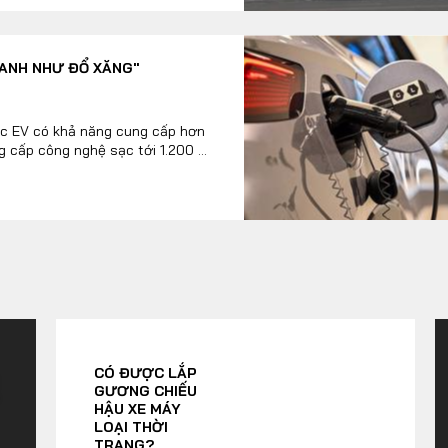
ANH NHƯ ĐỔ XĂNG"
ạc EV có khả năng cung cấp hơn
 cấp công nghệ sạc tới 1.200 ...
CÓ ĐƯỢC LẮP
GƯƠNG CHIẾU
HẬU XE MÁY
LOẠI THỜI
TRANG?