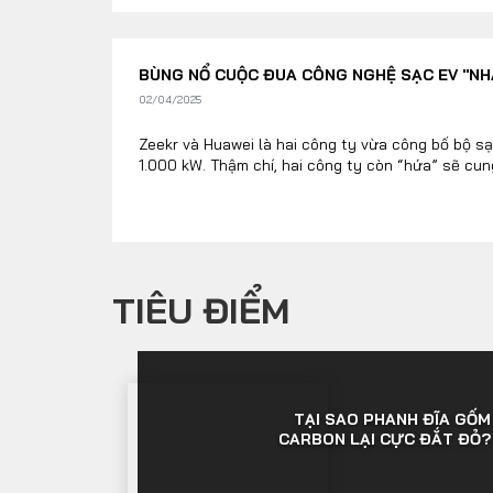
BÙNG NỔ CUỘC ĐUA CÔNG NGHỆ SẠC EV "NH
02/04/2025
Zeekr và Huawei là hai công ty vừa công bố bộ s
1.000 kW. Thậm chí, hai công ty còn “hứa” sẽ cung
TIÊU ĐIỂM
TẠI SAO PHANH ĐĨA GỐM
CARBON LẠI CỰC ĐẮT ĐỎ?