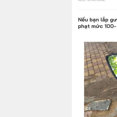
Nếu bạn lắp gư
phạt mức 100-
MULTIMEDIA
Video
Album ảnh
Infographics
TRA CỨU XE
HÃNG XE
MODEL