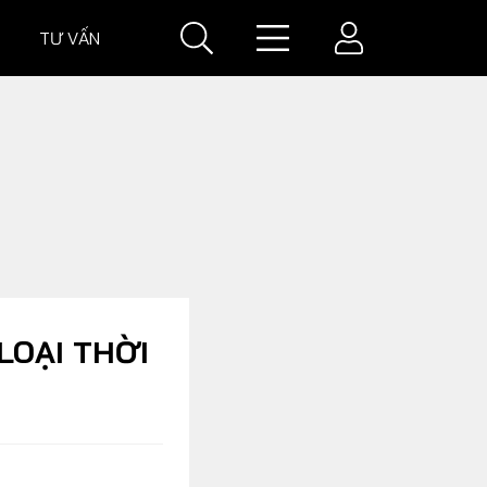
TƯ VẤN
IÁ
GIÁ XE
LOẠI THỜI
VĂN HOÁ XE
Đời sống xe