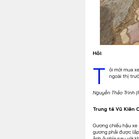
FOLLOW US
Facebook
Youtube
RSS
Hỏi:
T
ôi mới mua x
ngoài thị trư
Nguyễn Thảo Trinh (
Trung tá Vũ Kiên 
Gương chiếu hậu xe 
gương phải được lắp 
ảnh ở phía sau với k