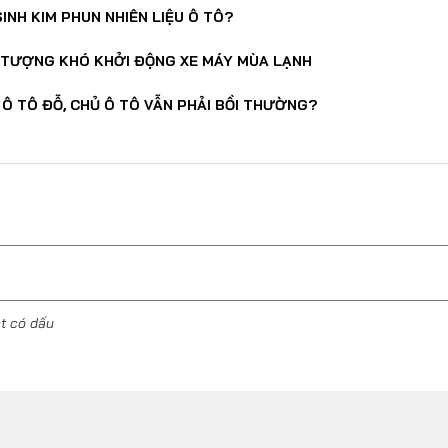
SINH KIM PHUN NHIÊN LIỆU Ô TÔ?
 TƯỢNG KHÓ KHỞI ĐỘNG XE MÁY MÙA LẠNH
Ô TÔ ĐỖ, CHỦ Ô TÔ VẪN PHẢI BỒI THƯỜNG?
ệt có dấu