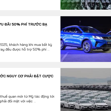
ƯU ĐÃI 50% PHÍ TRƯỚC BẠ
2025, khách hàng khi mua bất kỳ
ay đều được hỗ trợ 50% phí ...
ƯỚC NGUY CƠ PHẢI ĐẶT CƯỢC
à thuế quan mới từ Mỹ tác động tới
ải đối mặt với việc ...