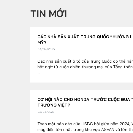
TIN MỚI
CÁC NHÀ SẢN XUẤT TRUNG QUỐC “HƯỞNG LỢ
MỸ?
04/04/2025
Các nhà sản xuất ô tô của Trung Quốc có thể nằ
bất ngờ từ cuộc chiến thương mại của Tổng thố
...
CƠ HỘI NÀO CHO HONDA TRƯỚC CUỘC ĐUA “
TRƯỜNG VIỆT?
03/04/2025
Theo một báo cáo của HSBC hồi giữa năm 2024, Vi
máy điện lớn nhất trong khu vực ASEAN và lớn th