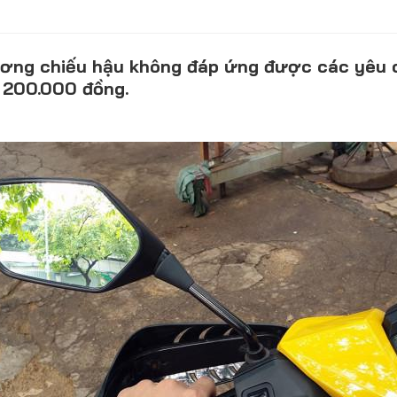
Lỗi thường gặp
F1
Hỏi đáp
F1 Hà Nội
ơng chiếu hậu không đáp ứng được các yêu cầ
 200.000 đồng.
DÒNG XE