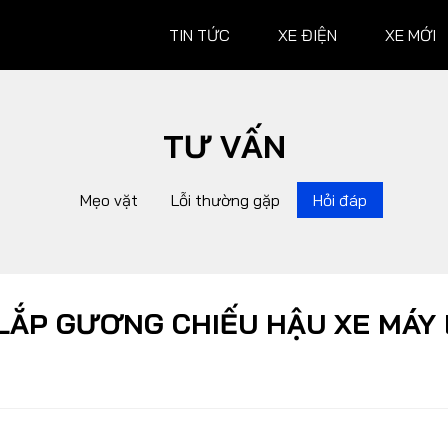
TIN TỨC
XE ĐIỆN
XE MỚI
TƯ VẤN
XE MỚI
ĐÁNH G
Mẹo vặt
Lỗi thường gặp
Hỏi đáp
Ô tô
Ô tô
Xe máy
Xe máy
Hành trình
LẮP GƯƠNG CHIẾU HẬU XE MÁY 
 XE
TƯ VẤN
ĐUA XE
Mẹo vặt
MotoGP