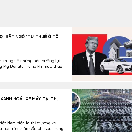
I BẤT NGỜ’ TỪ THUẾ Ô TÔ
m trong số những bên hưởng lợi
ng My Donald Trump khi mức thuế
XANH HOÁ” XE MÁY TẠI THỊ
ệt Nam hiện là thị trường xe
ứ hai trên toàn cầu chỉ sau Trung