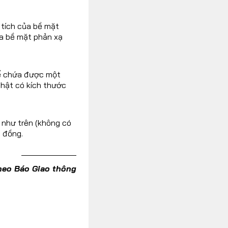
 tích của bề mặt
a bề mặt phản xạ
để chứa được một
nhật có kích thước
 như trên (không có
 đồng.
heo Báo Giao thông