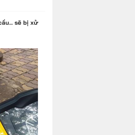
Xe độ - Xe độc
u... sẽ bị xử