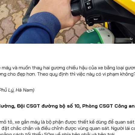
CONTACT US
024 32055868 / 0913070809
automotorvn@hemera.vn
e máy và muốn thay hai gương chiếu hậu của xe bằng loại gươn
ờng cho đẹp hơn. Theo quy định thì việc này có vi phạm không
Phủ Lý, Hà Nam)
Cường, Đội CSGT đường bộ số 10, Phòng CSGT Công an T
mô tô, xe gắn máy là bộ phận được thiết kế dùng để quan sát 
đặt chắc chắn và điều chỉnh được vùng quan sát. Người lái có
hoảng cách tối thiểu 50m về phía bên phải và bên trái.