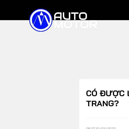
TIN TỨC
XE ĐIỆN
Trong nước
Quốc tế
Triệu hồi
CÓ ĐƯỢC 
TRANG?
XE BÁN CHẠY
SO SÁNH
08:27 10/03/2022