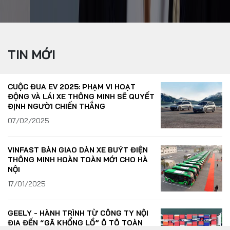
TIN MỚI
CUỘC ĐUA EV 2025: PHẠM VI HOẠT
ĐỘNG VÀ LÁI XE THÔNG MINH SẼ QUYẾT
ĐỊNH NGƯỜI CHIẾN THẮNG
07/02/2025
VINFAST BÀN GIAO DÀN XE BUÝT ĐIỆN
THÔNG MINH HOÀN TOÀN MỚI CHO HÀ
NỘI
17/01/2025
GEELY - HÀNH TRÌNH TỪ CÔNG TY NỘI
Yout
ĐỊA ĐẾN “GÃ KHỔNG LỒ” Ô TÔ TOÀN