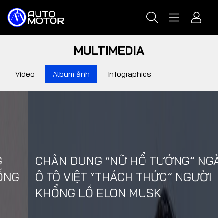
MULTIMEDIA
Video
Album ảnh
Infographics
CHÂN DUNG “NỮ HỔ TƯỚNG” NGÀNH
Ô TÔ VIỆT “THÁCH THỨC” NGƯỜI
KHỔNG LỒ ELON MUSK