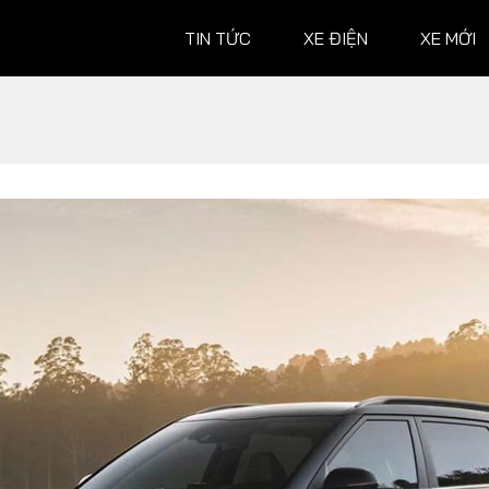
TIN TỨC
XE ĐIỆN
XE MỚI
XE MỚI
ĐÁNH G
Ô tô
Ô tô
Xe máy
Xe máy
Hành trình
 XE
TƯ VẤN
ĐUA XE
Mẹo vặt
MotoGP