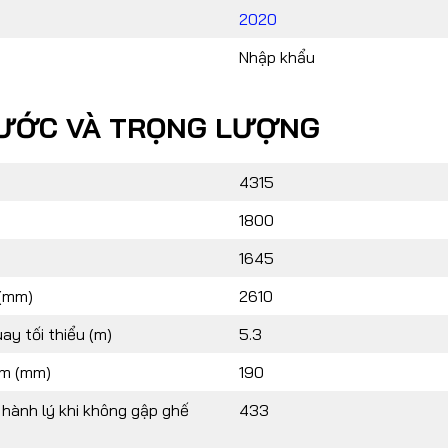
2020
Nhập khẩu
HƯỚC VÀ TRỌNG LƯỢNG
4315
1800
1645
 (mm)
2610
ay tối thiểu (m)
5.3
m (mm)
190
 hành lý khi không gập ghế
433