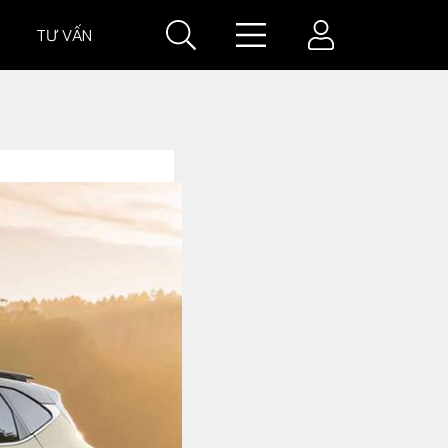
TƯ VẤN
IÁ
GIÁ XE
VĂN HOÁ XE
Đời sống xe