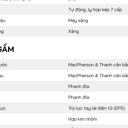
Tự động, ly hợp kép 7 cấp
iệu
Máy xăng
ng
Xăng
GẦM
rước
MacPherson & Thanh cân bằ
au
MacPherson & Thanh cân bằ
Phanh đĩa
Phanh đĩa
lực
Trợ lực tay lái điện tử (EPS)
Hợp kim nhôm