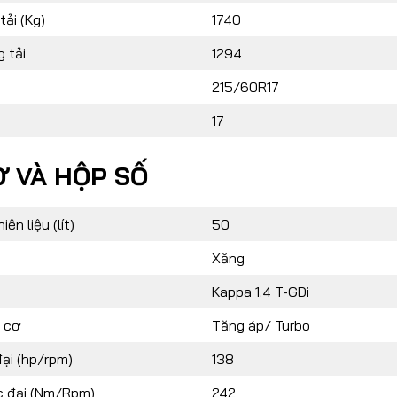
tải (Kg)
1740
 tải
1294
215/60R17
17
 VÀ HỘP SỐ
ên liệu (lít)
50
Xăng
Kappa 1.4 T-GDi
 cơ
Tăng áp/ Turbo
ại (hp/rpm)
138
 đại (Nm/Rpm)
242