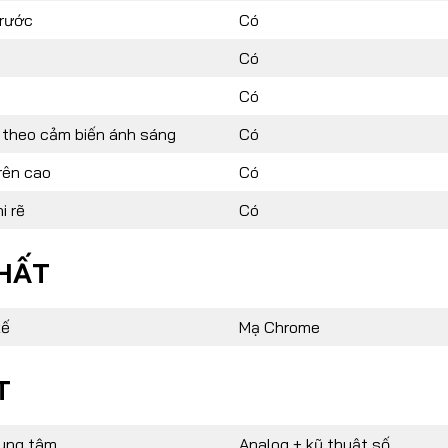
rước
Có
Có
Có
 theo cảm biến ánh sáng
Có
rên cao
Có
i rẽ
Có
HẤT
kế
Mạ Chrome
T
rung tâm
Analog + kỹ thuật số