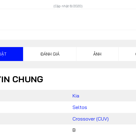
(Cập nhật 8/2020)
CONTACT US
024 32055868 / 0913070809
automotorvn@hemera.vn
UẬT
ĐÁNH GIÁ
ẢNH
TIN CHUNG
Kia
Seltos
Crossover (CUV)
B