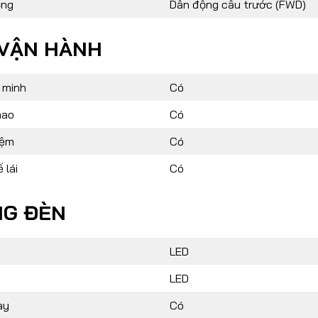
ộng
Dẫn động cầu trước (FWD)
 VẬN HÀNH
 minh
Có
hao
Có
iệm
Có
 lái
Có
NG ĐÈN
LED
LED
ày
Có