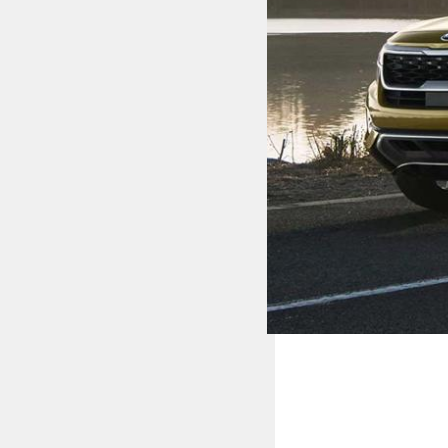
MULTIMEDIA
Video
Album ảnh
Infographics
TRA CỨU XE
HÃNG XE
MODEL