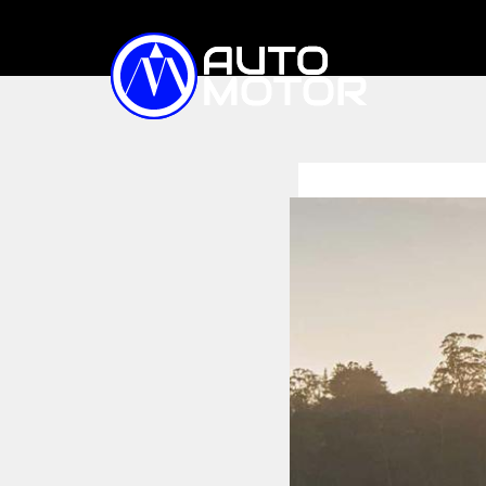
TIN TỨC
XE ĐIỆN
Trong nước
Quốc tế
Triệu hồi
XE BÁN CHẠY
SO SÁNH