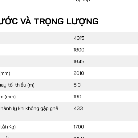
HƯỚC VÀ TRỌNG LƯỢNG
4315
1800
1645
 (mm)
2610
ay tối thiểu (m)
5.3
m (mm)
190
 hành lý khi không gập ghế
433
tải (Kg)
1700