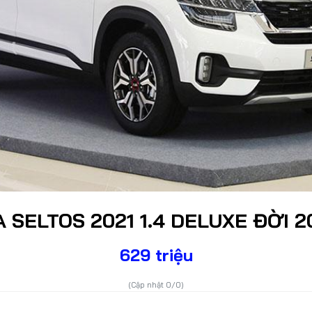
Lỗi thường gặp
F1
Hỏi đáp
F1 Hà Nội
A SELTOS 2021 1.4 DELUXE ĐỜI 2
629 triệu
DÒNG XE
(Cập nhật 0/0)