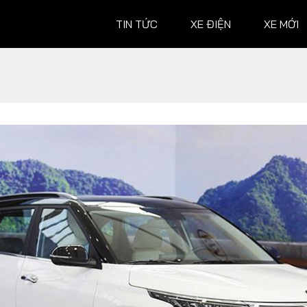
TIN TỨC
XE ĐIỆN
XE MỚI
XE MỚI
ĐÁNH G
Ô tô
Ô tô
Xe máy
Xe máy
Hành trình
 XE
TƯ VẤN
ĐUA XE
Mẹo vặt
MotoGP