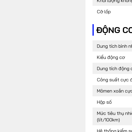
Khối lượng không
Cỡ lốp
ĐỘNG CƠ
Dung tích bình nhi
Kiểu động cơ
Dung tích động 
Công suất cực đ
Mômen xoắn cực
Hộp số
Mức tiêu thụ nhi
(lít/100km)
Hệ thống kiểm so