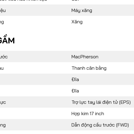
iệu
Máy xăng
ng
Xăng
GẦM
rước
MacPherson
au
Thanh cân bằng
Đĩa
Đĩa
lực
Trợ lực tay lái điện tử (EPS)
Hợp kim 17 inch
ộng
Dẫn động cầu trước (FWD)