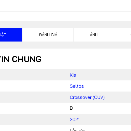
CONTACT US
024 32055868 / 0913070809
automotorvn@hemera.vn
UẬT
ĐÁNH GIÁ
ẢNH
TIN CHUNG
Kia
Seltos
Crossover (CUV)
B
2021
Lắp ráp