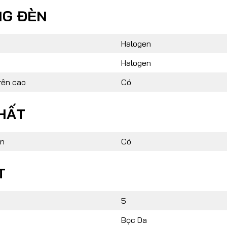
NG ĐÈN
Halogen
Halogen
rên cao
Có
HẤT
ện
Có
T
5
Bọc Da