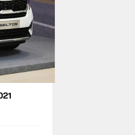
Xe độ - Xe độc
021