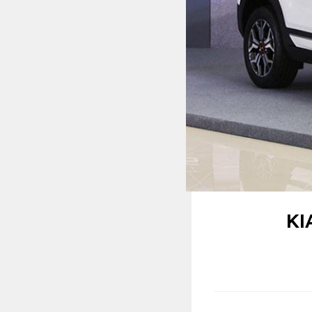
MULTIMEDIA
Video
Album ảnh
Infographics
KI
TRA CỨU XE
HÃNG XE
MODEL