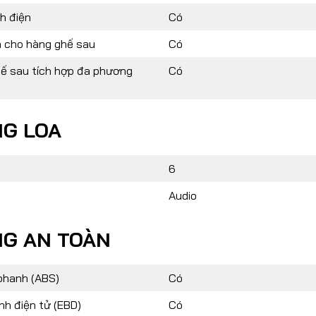
nh điện
Có
à cho hàng ghế sau
Có
ế sau tích hợp đa phương
Có
G LOA
6
Audio
G AN TOÀN
phanh (ABS)
Có
nh điện tử (EBD)
Có