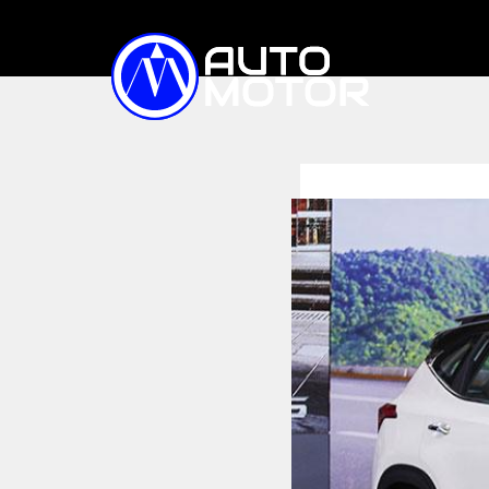
TIN TỨC
XE ĐIỆN
Trong nước
Quốc tế
Triệu hồi
XE BÁN CHẠY
SO SÁNH