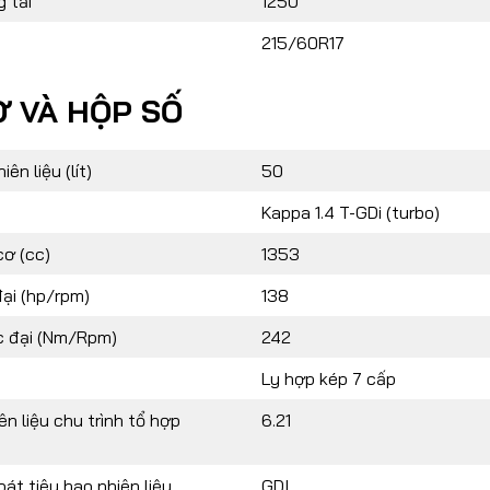
 tải
1250
215/60R17
 VÀ HỘP SỐ
ên liệu (lít)
50
Kappa 1.4 T-GDi (turbo)
cơ (cc)
1353
ại (hp/rpm)
138
 đại (Nm/Rpm)
242
Ly hợp kép 7 cấp
ên liệu chu trình tổ hợp
6.21
át tiêu hao nhiên liệu
GDI