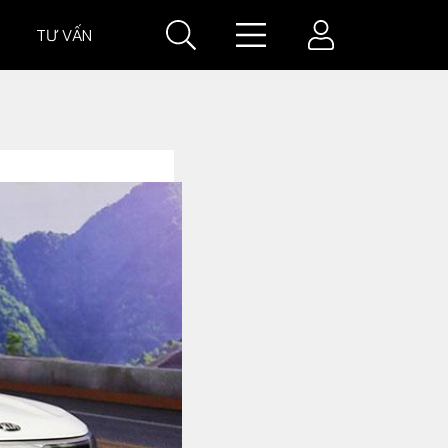
TƯ VẤN
IÁ
GIÁ XE
VĂN HOÁ XE
Đời sống xe