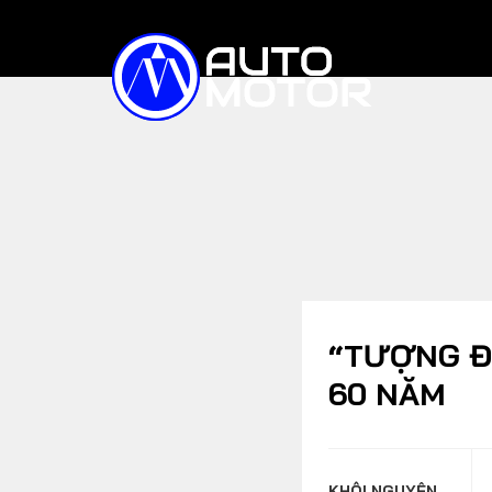
TIN TỨC
XE ĐIỆN
Trong nước
Quốc tế
Triệu hồi
“TƯỢNG ĐÀ
60 NĂM
XE BÁN CHẠY
SO SÁNH
KHÔI NGUYÊN