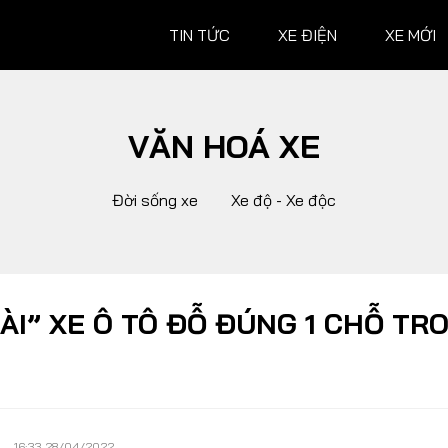
TIN TỨC
XE ĐIỆN
XE MỚI
VĂN HOÁ XE
XE MỚI
ĐÁNH G
Đời sống xe
Xe độ - Xe độc
Ô tô
Ô tô
Xe máy
Xe máy
Hành trình
I” XE Ô TÔ ĐỖ ĐÚNG 1 CHỖ TR
 XE
TƯ VẤN
ĐUA XE
Mẹo vặt
MotoGP
16:33 28/04/2022