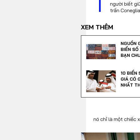
T
người biết gi
trấn Coneglia
XEM THÊM
NGUỒN 
BIỂN SỐ 
BẠN CHƯ
10 BIỂN
GIÁ CÓ 
NHẤT TH
nó chỉ là một chiếc 