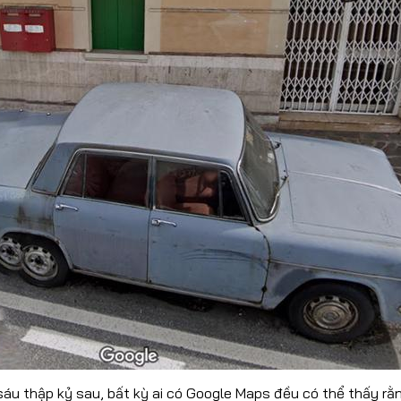
CONTACT US
024 32055868 / 0913070809
automotorvn@hemera.vn
sáu thập kỷ sau, bất kỳ ai có Google Maps đều có thể thấy rằn