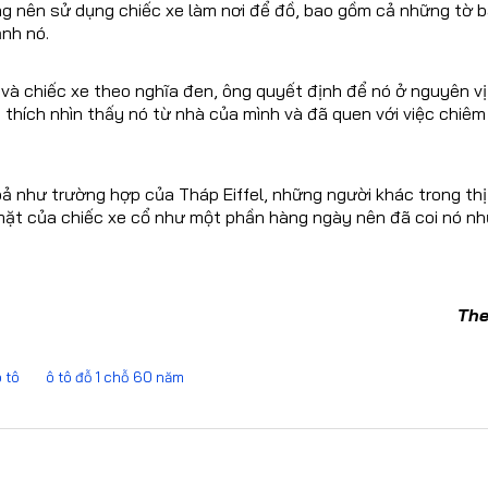
ằng nên sử dụng chiếc xe làm nơi để đồ, bao gồm cả những tờ 
nh nó.
 và chiếc xe theo nghĩa đen, ông quyết định để nó ở nguyên vị 
n thích nhìn thấy nó từ nhà của mình và đã quen với việc chiê
ả như trường hợp của Tháp Eiffel, những người khác trong thị
ặt của chiếc xe cổ như một phần hàng ngày nên đã coi nó nh
The
 tô
ô tô đỗ 1 chỗ 60 năm