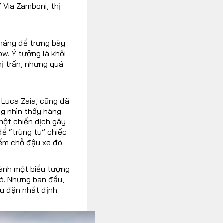
 Via Zamboni, thị
tháng để trưng bày
ow. Ý tưởng là khôi
hị trấn, nhưng quá
 Luca Zaia, cũng đã
ng nhìn thấy hàng
 một chiến dịch gây
ể “trùng tu” chiếc
hiếm chỗ đậu xe đó.
hành một biểu tượng
đó. Nhưng ban đầu,
ều đặn nhất định.