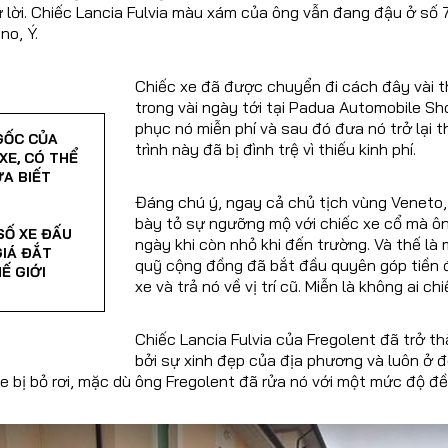
ữ lời. Chiếc Lancia Fulvia màu xám của ông vẫn đang đậu ở số 7
no, Ý.
Chiếc xe đã được chuyển đi cách đây vài 
trong vài ngày tới tại Padua Automobile Sh
phục nó miễn phí và sau đó đưa nó trở lại t
GỐC CỦA
trình này đã bị đình trệ vì thiếu kinh phí.
XE, CÓ THỂ
A BIẾT
Đáng chú ý, ngay cả chủ tịch vùng Veneto,
bày tỏ sự ngưỡng mộ với chiếc xe cổ mà ô
 SỐ XE ĐẤU
ngày khi còn nhỏ khi đến trường. Và thế là
GIÁ ĐẮT
quỹ cộng đồng đã bắt đầu quyên góp tiền đ
Ế GIỚI
xe và trả nó về vị trí cũ. Miễn là không ai c
Chiếc Lancia Fulvia của Fregolent đã trở t
bởi sự xinh đẹp của địa phương và luôn ở 
xe bị bỏ rơi, mặc dù ông Fregolent đã rửa nó với một mức độ đ