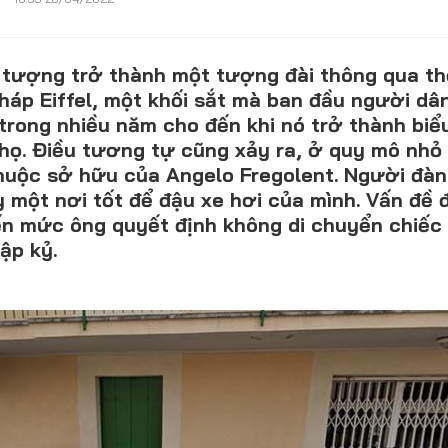
Lỗi thường gặp
F1
Hỏi đáp
F1 Hà Nội
i tượng trở thành một tượng đài thông qua thờ
háp Eiffel, một khối sắt mà ban đầu người dân
trong nhiều năm cho đến khi nó trở thành bi
họ. Điều tương tự cũng xảy ra, ở quy mô nhỏ
thuộc sở hữu của Angelo Fregolent. Người đàn
 một nơi tốt để đậu xe hơi của mình. Vấn đề đ
ến mức ông quyết định không di chuyển chiếc
ập kỷ.
DÒNG XE