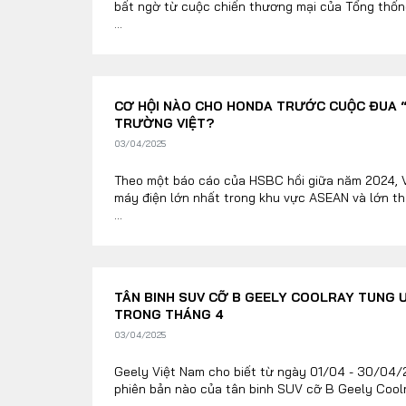
bất ngờ từ cuộc chiến thương mại của Tổng thố
...
CƠ HỘI NÀO CHO HONDA TRƯỚC CUỘC ĐUA “
TRƯỜNG VIỆT?
03/04/2025
Theo một báo cáo của HSBC hồi giữa năm 2024, Vi
máy điện lớn nhất trong khu vực ASEAN và lớn th
...
TÂN BINH SUV CỠ B GEELY COOLRAY TUNG 
TRONG THÁNG 4
03/04/2025
Geely Việt Nam cho biết từ ngày 01/04 - 30/04/
phiên bản nào của tân binh SUV cỡ B Geely Coolr