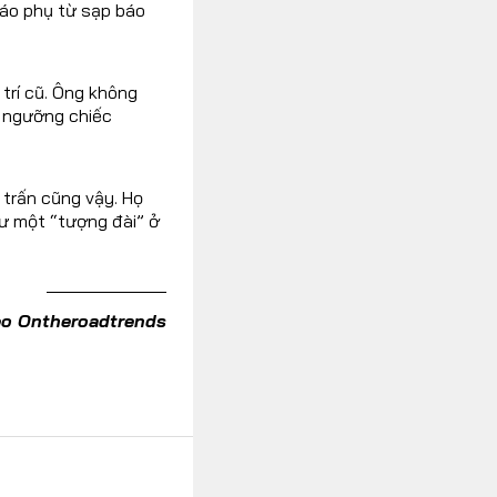
báo phụ từ sạp báo
trí cũ. Ông không
m ngưỡng chiếc
 trấn cũng vậy. Họ
ư một “tượng đài” ở
o Ontheroadtrends