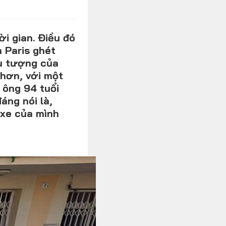
Xe độ - Xe độc
i gian. Điều đó
 Paris ghét
ểu tượng của
 hơn, với một
 ông 94 tuổi
áng nói là,
 xe của mình