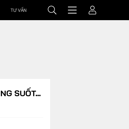
TƯ VẤN
IÁ
GIÁ XE
ONG SUỐT…
VĂN HOÁ XE
Đời sống xe