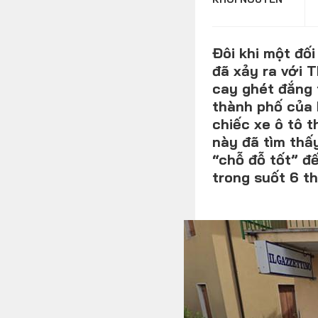
Đôi khi một đố
đã xảy ra với T
MULTIMEDIA
cay ghét đắng 
thành phố của 
chiếc xe ô tô 
Video
này đã tìm thấy
“chỗ đỗ tốt” đ
Album ảnh
trong suốt 6 th
Infographics
TRA CỨU XE
HÃNG XE
MODEL