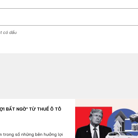
ệt có dấu
I BẤT NGỜ’ TỪ THUẾ Ô TÔ
m trong số những bên hưởng lợi