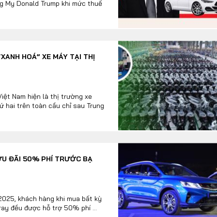
ng My Donald Trump khi mức thuế
XANH HOÁ” XE MÁY TẠI THỊ
ệt Nam hiện là thị trường xe
ứ hai trên toàn cầu chỉ sau Trung
ƯU ĐÃI 50% PHÍ TRƯỚC BẠ
2025, khách hàng khi mua bất kỳ
ay đều được hỗ trợ 50% phí ...