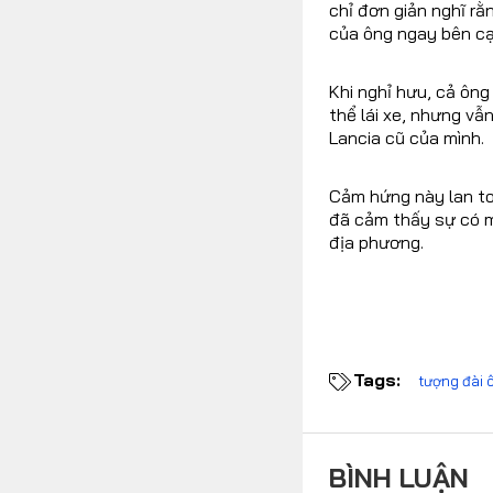
chỉ đơn giản nghĩ r
của ông ngay bên cạ
Khi nghỉ hưu, cả ông
thể lái xe, nhưng vẫ
Lancia cũ của mình.
Cảm hứng này lan to
đã cảm thấy sự có m
địa phương.
Tags:
tượng đài ô
BÌNH LUẬN