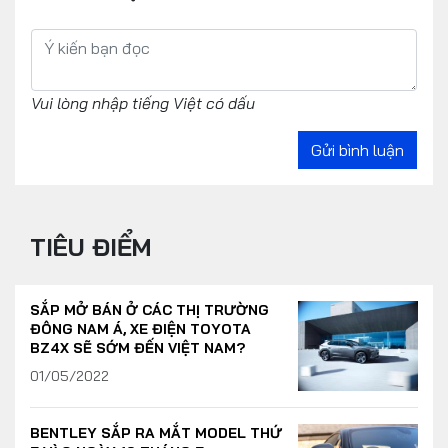
Vui lòng nhập tiếng Việt có dấu
Gửi bình luận
TIÊU ĐIỂM
SẮP MỞ BÁN Ở CÁC THỊ TRƯỜNG
ĐÔNG NAM Á, XE ĐIỆN TOYOTA
BZ4X SẼ SỚM ĐẾN VIỆT NAM?
01/05/2022
BENTLEY SẮP RA MẮT MODEL THỨ