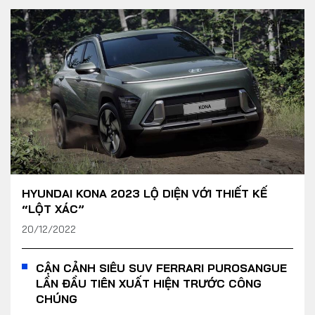
HYUNDAI KONA 2023 LỘ DIỆN VỚI THIẾT KẾ
“LỘT XÁC”
20/12/2022
CẬN CẢNH SIÊU SUV FERRARI PUROSANGUE
LẦN ĐẦU TIÊN XUẤT HIỆN TRƯỚC CÔNG
CHÚNG