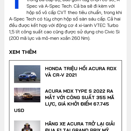
Spec và A-Spec Tech. Cả ba sẽ đi kèm với
hộp số vô cấp CVT theo tiêu chuẩn, trong khi
A-Spec Tech có tùy chọn hộp số sàn sáu cấp. Cả hai
đều được kết hợp với động cơ 4 xi-lanh VTEC Turbo
1,5 lít công suất cao cũng được sử dụng cho Civic Si
(200 mã lực và mô-men xoắn 260 Nm).
XEM THÊM
HONDA TRIỆU HỒI ACURA RDX
VÀ CR-V 2021
ACURA MDX TYPE S 2022 RA
MẮT VỚI CÔNG SUẤT 355 MÃ
LỰC, GIÁ KHỞI ĐIỂM 67.745
USD
HÃNG XE ACURA TRỞ LẠI GIẢI
ĐUA F1 TẠI GRAND PRIX MỸ