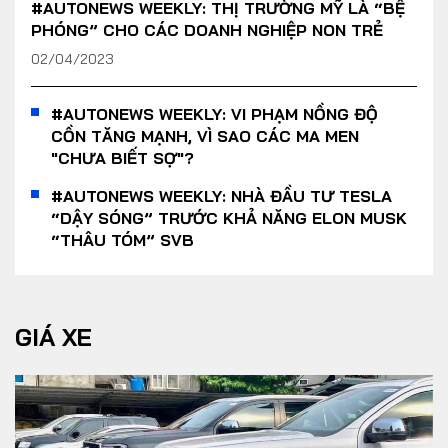
#AUTONEWS WEEKLY: THỊ TRƯỜNG MỸ LÀ “BỆ
PHÓNG” CHO CÁC DOANH NGHIỆP NON TRẺ
02/04/2023
#AUTONEWS WEEKLY: VI PHẠM NỒNG ĐỘ
CỒN TĂNG MẠNH, VÌ SAO CÁC MA MEN
"CHƯA BIẾT SỢ"?
#AUTONEWS WEEKLY: NHÀ ĐẦU TƯ TESLA
“DẬY SÓNG” TRƯỚC KHẢ NĂNG ELON MUSK
“THÂU TÓM” SVB
GIÁ XE