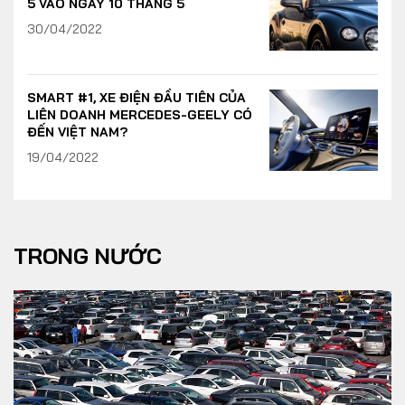
5 VÀO NGÀY 10 THÁNG 5
30/04/2022
SMART #1, XE ĐIỆN ĐẦU TIÊN CỦA
LIÊN DOANH MERCEDES-GEELY CÓ
ĐẾN VIỆT NAM?
19/04/2022
TRONG NƯỚC