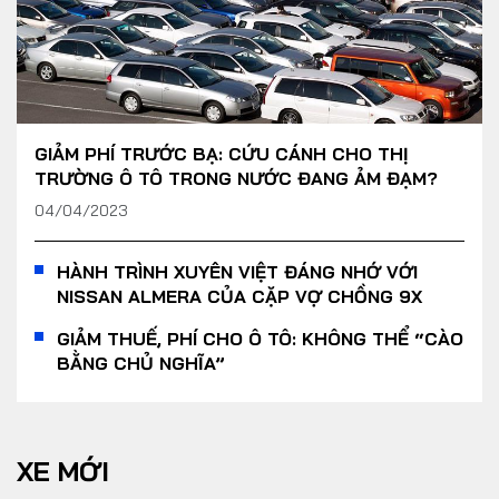
GIẢM PHÍ TRƯỚC BẠ: CỨU CÁNH CHO THỊ
TRƯỜNG Ô TÔ TRONG NƯỚC ĐANG ẢM ĐẠM?
04/04/2023
HÀNH TRÌNH XUYÊN VIỆT ĐÁNG NHỚ VỚI
NISSAN ALMERA CỦA CẶP VỢ CHỒNG 9X
GIẢM THUẾ, PHÍ CHO Ô TÔ: KHÔNG THỂ “CÀO
BẰNG CHỦ NGHĨA”
XE MỚI