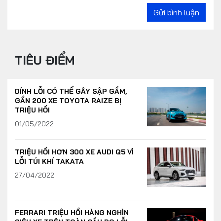
Gửi bình luận
TIÊU ĐIỂM
DÍNH LỖI CÓ THỂ GÂY SẬP GẦM,
GẦN 200 XE TOYOTA RAIZE BỊ
TRIỆU HỒI
01/05/2022
TRIỆU HỒI HƠN 300 XE AUDI Q5 VÌ
LỖI TÚI KHÍ TAKATA
27/04/2022
FERRARI TRIỆU HỒI HÀNG NGHÌN