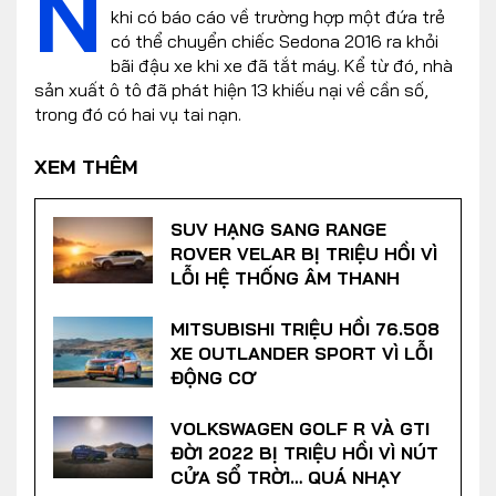
N
khi có báo cáo về trường hợp một đứa trẻ
có thể chuyển chiếc Sedona 2016 ra khỏi
bãi đậu xe khi xe đã tắt máy. Kể từ đó, nhà
sản xuất ô tô đã phát hiện 13 khiếu nại về cần số,
trong đó có hai vụ tai nạn.
XEM THÊM
SUV HẠNG SANG RANGE
ROVER VELAR BỊ TRIỆU HỒI VÌ
LỖI HỆ THỐNG ÂM THANH
MITSUBISHI TRIỆU HỒI 76.508
XE OUTLANDER SPORT VÌ LỖI
ĐỘNG CƠ
VOLKSWAGEN GOLF R VÀ GTI
ĐỜI 2022 BỊ TRIỆU HỒI VÌ NÚT
CỬA SỔ TRỜI… QUÁ NHẠY