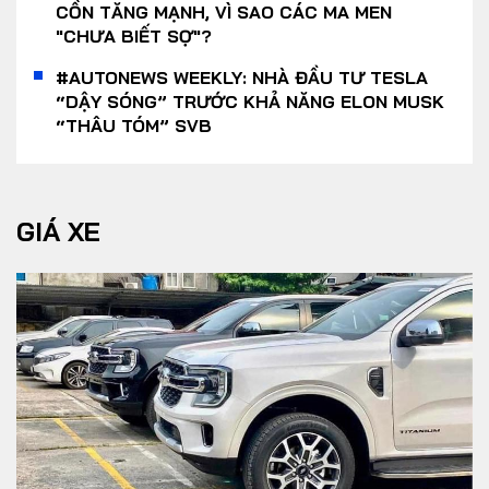
CỒN TĂNG MẠNH, VÌ SAO CÁC MA MEN
"CHƯA BIẾT SỢ"?
#AUTONEWS WEEKLY: NHÀ ĐẦU TƯ TESLA
“DẬY SÓNG” TRƯỚC KHẢ NĂNG ELON MUSK
“THÂU TÓM” SVB
GIÁ XE