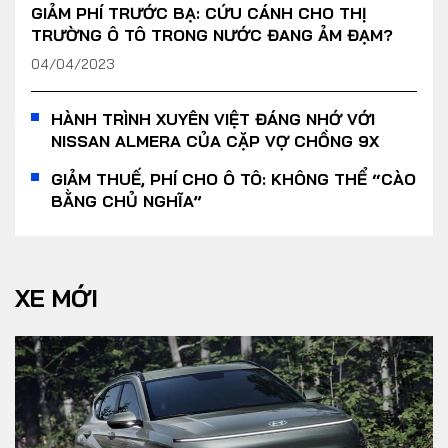
GIẢM PHÍ TRƯỚC BẠ: CỨU CÁNH CHO THỊ
TRƯỜNG Ô TÔ TRONG NƯỚC ĐANG ẢM ĐẠM?
04/04/2023
HÀNH TRÌNH XUYÊN VIỆT ĐÁNG NHỚ VỚI
NISSAN ALMERA CỦA CẶP VỢ CHỒNG 9X
GIẢM THUẾ, PHÍ CHO Ô TÔ: KHÔNG THỂ “CÀO
BẰNG CHỦ NGHĨA”
XE MỚI