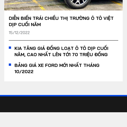
DIỄN BIẾN TRÁI CHIỀU THỊ TRƯỜNG Ô TÔ VIỆT
DỊP CUỐI NĂM
15/12/2022
KIA TĂNG GIÁ ĐỒNG LOẠT Ô TÔ DỊP CUỐI
NĂM, CAO NHẤT LÊN TỚI 70 TRIỆU ĐỒNG
BẢNG GIÁ XE FORD MỚI NHẤT THÁNG
10/2022
Yout