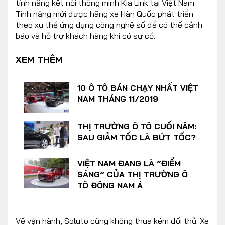
tính năng kết nối thông minh Kia Link tại Việt Nam.
Tính năng mới được hãng xe Hàn Quốc phát triển
theo xu thế ứng dụng công nghệ số để có thể cảnh
báo và hỗ trợ khách hàng khi có sự cố.
XEM THÊM
10 Ô TÔ BÁN CHẠY NHẤT VIỆT
NAM THÁNG 11/2019
THỊ TRƯỜNG Ô TÔ CUỐI NĂM:
SAU GIẢM TỐC LÀ BỨT TỐC?
VIỆT NAM ĐANG LÀ “ĐIỂM
SÁNG” CỦA THỊ TRƯỜNG Ô
TÔ ĐÔNG NAM Á
Về vận hành, Soluto cũng không thua kém đối thủ. Xe