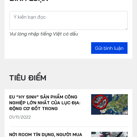
Vui lòng nhập tiếng Việt có dấu
Gửi bình luận
TIÊU ĐIỂM
EU “HY SINH” SẢN PHẨM CÔNG
NGHIỆP LỚN NHẤT CỦA LỤC ĐỊA:
ĐỘNG CƠ ĐỐT TRONG
01/11/2022
NỚI ROOM TÍN DỤNG, NGƯỜI MUA