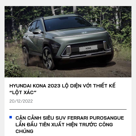
HYUNDAI KONA 2023 LỘ DIỆN VỚI THIẾT KẾ
“LỘT XÁC”
20/12/2022
CẬN CẢNH SIÊU SUV FERRARI PUROSANGUE
LẦN ĐẦU TIÊN XUẤT HIỆN TRƯỚC CÔNG
CHÚNG