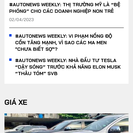
#AUTONEWS WEEKLY: THỊ TRƯỜNG MỸ LÀ “BỆ
PHÓNG” CHO CÁC DOANH NGHIỆP NON TRẺ
02/04/2023
#AUTONEWS WEEKLY: VI PHẠM NỒNG ĐỘ
CỒN TĂNG MẠNH, VÌ SAO CÁC MA MEN
"CHƯA BIẾT SỢ"?
#AUTONEWS WEEKLY: NHÀ ĐẦU TƯ TESLA
“DẬY SÓNG” TRƯỚC KHẢ NĂNG ELON MUSK
“THÂU TÓM” SVB
GIÁ XE