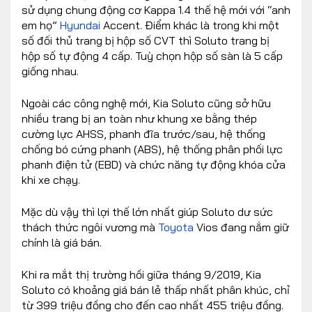
sử dụng chung động cơ Kappa 1.4 thế hệ mới với “anh
em họ”
Hyundai
Accent. Điểm khác là trong khi một
số đối thủ trang bị hộp số CVT thì Soluto trang bị
hộp số tự động 4 cấp. Tuỳ chọn hộp số sàn là 5 cấp
giống nhau.
Ngoài các công nghệ mới, Kia Soluto cũng sở hữu
nhiều trang bị an toàn như khung xe bằng thép
cường lực AHSS, phanh đĩa trước/sau, hệ thống
chống bó cứng phanh (ABS), hệ thống phân phối lực
phanh điện tử (EBD) và chức năng tự động khóa cửa
khi xe chạy.
Mặc dù vậy thì lợi thế lớn nhất giúp Soluto dư sức
thách thức ngôi vương mà
Toyota
Vios đang nắm giữ
chính là giá bán.
Khi ra mắt thị trường hồi giữa tháng 9/2019, Kia
Soluto có khoảng giá bán lẻ thấp nhất phân khúc, chỉ
từ 399 triệu đồng cho đến cao nhất 455 triệu đồng.