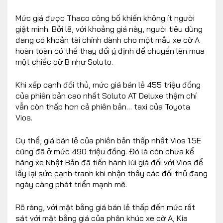
Mức giá được Thaco công bố khiến không ít người
giật mình. Bởi lẽ, với khoảng giá này, người tiêu dùng
đang có khoản tài chính dành cho một mẫu xe cỡ A
hoàn toàn có thể thay đổi ý định để chuyển lên mua
một chiếc cỡ B như Soluto.
Khi xếp cạnh đối thủ, mức giá bán lẻ 455 triệu đồng
của phiên bản cao nhất Soluto AT Deluxe thậm chí
vẫn còn thấp hơn cả phiên bản… taxi của Toyota
Vios.
Cụ thể, giá bán lẻ của phiên bản thấp nhất Vios 1.5E
cũng đã ở mức 490 triệu đồng. Đó là còn chưa kể
hãng xe Nhật Bản đã tiến hành lùi giá đối với Vios để
lấy lại sức cạnh tranh khi nhận thấy các đối thủ đang
ngày càng phát triển mạnh mẽ.
Rõ ràng, với mặt bằng giá bán lẻ thấp đến mức rất
sát với mặt bằng giá của phân khúc xe cỡ A, Kia