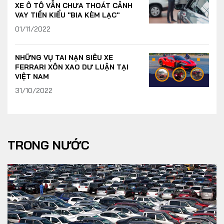
XE Ô TÔ VẪN CHƯA THOÁT CẢNH
VAY TIỀN KIỂU "BIA KÈM LẠC"
01/11/2022
NHỮNG VỤ TAI NẠN SIÊU XE
FERRARI XÔN XAO DƯ LUẬN TẠI
VIỆT NAM
31/10/2022
TRONG NƯỚC