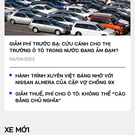
GIẢM PHÍ TRƯỚC BẠ: CỨU CÁNH CHO THỊ
TRƯỜNG Ô TÔ TRONG NƯỚC ĐANG ẢM ĐẠM?
04/04/2023
HÀNH TRÌNH XUYÊN VIỆT ĐÁNG NHỚ VỚI
NISSAN ALMERA CỦA CẶP VỢ CHỒNG 9X
GIẢM THUẾ, PHÍ CHO Ô TÔ: KHÔNG THỂ “CÀO
BẰNG CHỦ NGHĨA”
XE MỚI