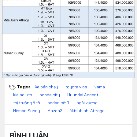
Tags:
Xe bán chạy
toyota vios
vama
kia soluto
honda city
Hyundai Accent
thị trường ô tô
sedan cỡ B
ngôi vương
Nissan Sunny
Mazda2
Mitsubishi Attrage
BÌNH LUẬN