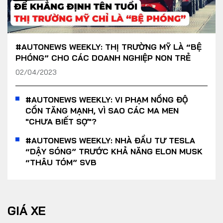
#AUTONEWS WEEKLY: THỊ TRƯỜNG MỸ LÀ “BỆ
PHÓNG” CHO CÁC DOANH NGHIỆP NON TRẺ
02/04/2023
#AUTONEWS WEEKLY: VI PHẠM NỒNG ĐỘ
CỒN TĂNG MẠNH, VÌ SAO CÁC MA MEN
"CHƯA BIẾT SỢ"?
#AUTONEWS WEEKLY: NHÀ ĐẦU TƯ TESLA
“DẬY SÓNG” TRƯỚC KHẢ NĂNG ELON MUSK
“THÂU TÓM” SVB
GIÁ XE