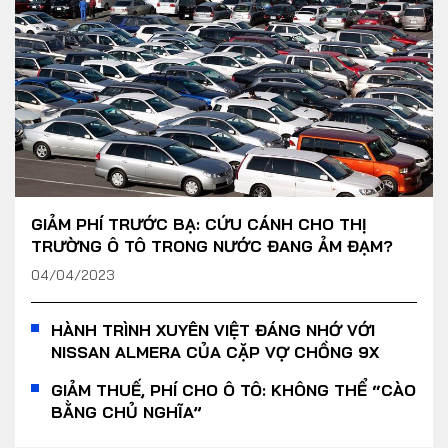
GIẢM PHÍ TRƯỚC BẠ: CỨU CÁNH CHO THỊ
TRƯỜNG Ô TÔ TRONG NƯỚC ĐANG ẢM ĐẠM?
04/04/2023
HÀNH TRÌNH XUYÊN VIỆT ĐÁNG NHỚ VỚI
NISSAN ALMERA CỦA CẶP VỢ CHỒNG 9X
GIẢM THUẾ, PHÍ CHO Ô TÔ: KHÔNG THỂ “CÀO
BẰNG CHỦ NGHĨA”