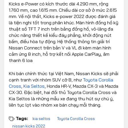
Kicks e-Power có kích thước dài 4.290 mm, rộng
1.760 mm, cao 1.615 mm. Chiều dài cơ sở ở mức 2.615
mm. Về nội thất, Kicks e-power 2022 được đánh giá
là tiện nghi tốt trong phân khúc. Màn hình đồng hồ kỹ
thuật số TFT 7 inch trên bảng đồng hồ, vô-lăng đa
chức năng thiết kế kiểu đáy phẳng, khởi động nút
bấm, điều hòa tự động. Hệ thống thông tin giải trí
Nissan Connect trên bản V và VL đi kèm màn hình
cảm ứng 8 inch, hỗ trợ kết nối Apple CarPlay, âm
thanh 6 loa
Khi bán chính thức tại Việt Nam, Nissan Kicks sẽ phải
cạnh tranh với nhóm SUV cỡ B, như
Toyota Corolla
Cross
,
Kia Seltos
, Honda HR-V, Mazda CX-3 và Mazda
CX-30. Đặc biệt, hai đối thủ Toyota Corolla Cross và
Kia Seltos là những mẫu xe đang thu hút sự chú ý,
liên tục lọt vào nhóm xe bán chạy mỗi tháng.
Tags:
kia seltos
Toyota Corolla Cross
nissan kicks 2022