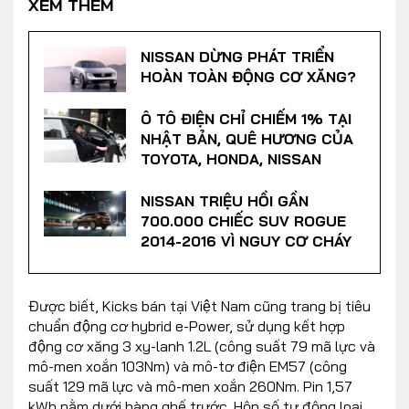
XEM THÊM
NISSAN DỪNG PHÁT TRIỂN
HOÀN TOÀN ĐỘNG CƠ XĂNG?
Ô TÔ ĐIỆN CHỈ CHIẾM 1% TẠI
NHẬT BẢN, QUÊ HƯƠNG CỦA
TOYOTA, HONDA, NISSAN
NISSAN TRIỆU HỒI GẦN
700.000 CHIẾC SUV ROGUE
2014-2016 VÌ NGUY CƠ CHÁY
Được biết, Kicks bán tại Việt Nam cũng trang bị tiêu
chuẩn động cơ hybrid e-Power, sử dụng kết hợp
động cơ xăng 3 xy-lanh 1.2L (công suất 79 mã lực và
mô-men xoắn 103Nm) và mô-tơ điện EM57 (công
suất 129 mã lực và mô-men xoắn 260Nm. Pin 1,57
kWh nằm dưới hàng ghế trước. Hộp số tự động loại