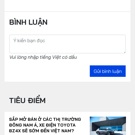
BÌNH LUẬN
Vui lòng nhập tiếng Việt có dấu
Gửi bình luận
TIÊU ĐIỂM
SẮP MỞ BÁN Ở CÁC THỊ TRƯỜNG
ĐÔNG NAM Á, XE ĐIỆN TOYOTA
BZ4X SẼ SỚM ĐẾN VIỆT NAM?