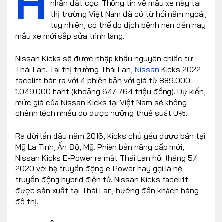
H
nhận đặt cọc. Thông tin về mẫu xe này tại
thị trường Việt Nam đã có từ hồi năm ngoái,
tuy nhiên, có thể do dịch bệnh nên đến nay
mẫu xe mới sắp sửa trình làng.
Nissan Kicks sẽ được nhập khẩu nguyên chiếc từ
Thái Lan. Tại thị trường Thái Lan,
Nissan
Kicks 2022
facelift bán ra với 4 phiên bản với giá từ 889.000-
1.049.000 baht (khoảng 647-764 triệu đồng). Dự kiến,
mức giá của Nissan Kicks tại Việt Nam sẽ không
chênh lệch nhiều do được hưởng thuế suất 0%.
Ra đời lần đầu năm 2016, Kicks chủ yếu được bán tại
Mỹ La Tinh, Ấn Độ, Mỹ. Phiên bản nâng cấp mới,
Nissan Kicks E-Power ra mắt Thái Lan hồi tháng 5/
2020 với hệ truyền động e-Power hay gọi là hệ
truyền động hybrid điện tử. Nissan Kicks facelift
được sản xuất tại Thái Lan, hướng đến khách hàng
đô thị.