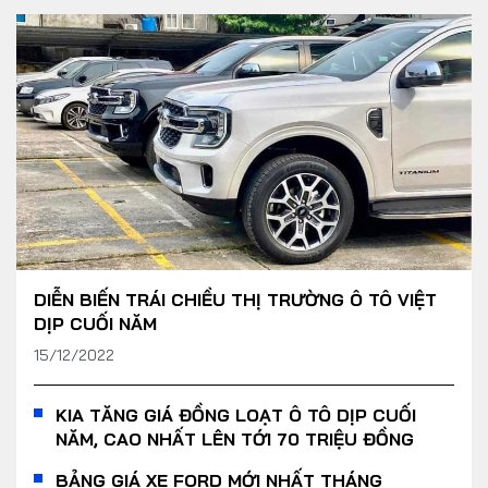
DIỄN BIẾN TRÁI CHIỀU THỊ TRƯỜNG Ô TÔ VIỆT
DỊP CUỐI NĂM
15/12/2022
KIA TĂNG GIÁ ĐỒNG LOẠT Ô TÔ DỊP CUỐI
NĂM, CAO NHẤT LÊN TỚI 70 TRIỆU ĐỒNG
BẢNG GIÁ XE FORD MỚI NHẤT THÁNG