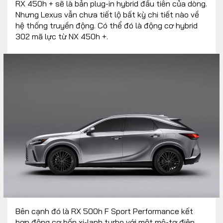
RX 450h + sẽ là bản plug-in hybrid đầu tiên của dòng.
Nhưng Lexus vẫn chưa tiết lộ bất kỳ chi tiết nào về
hệ thống truyền động. Có thể đó là động cơ hybrid
302 mã lực từ NX 450h +.
Bên cạnh đó là RX 500h F Sport Performance kết
hợp động cơ bốn xi-lanh turbo với một mô-tơ điện,