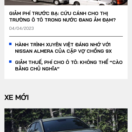
GIẢM PHÍ TRƯỚC BẠ: CỨU CÁNH CHO THỊ
TRƯỜNG Ô TÔ TRONG NƯỚC ĐANG ẢM ĐẠM?
04/04/2023
HÀNH TRÌNH XUYÊN VIỆT ĐÁNG NHỚ VỚI
NISSAN ALMERA CỦA CẶP VỢ CHỒNG 9X
GIẢM THUẾ, PHÍ CHO Ô TÔ: KHÔNG THỂ “CÀO
BẰNG CHỦ NGHĨA”
XE MỚI