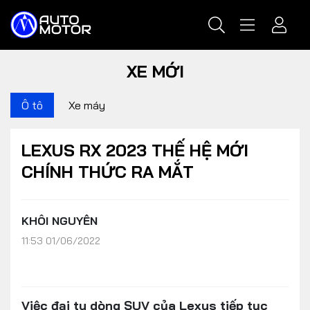
XE MỚI
Ô tô
Xe máy
LEXUS RX 2023 THẾ HỆ MỚI
CHÍNH THỨC RA MẮT
KHÔI NGUYÊN
11:53 01/06/2022
Việc đại tu dòng SUV của Lexus tiếp tục