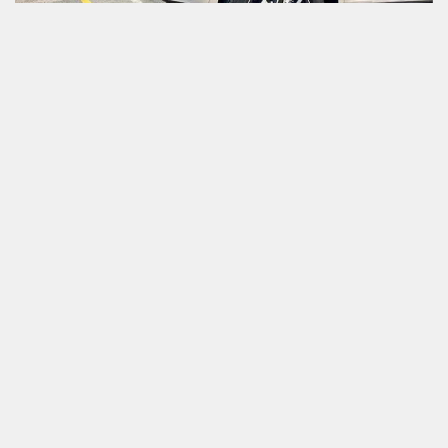
DIỄN BIẾN TRÁI CHIỀU THỊ TRƯỜNG Ô TÔ VIỆT
DỊP CUỐI NĂM
15/12/2022
KIA TĂNG GIÁ ĐỒNG LOẠT Ô TÔ DỊP CUỐI
NĂM, CAO NHẤT LÊN TỚI 70 TRIỆU ĐỒNG
BẢNG GIÁ XE FORD MỚI NHẤT THÁNG
10/2022