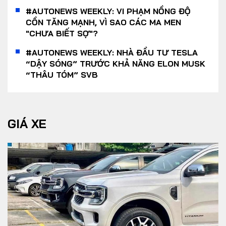
#AUTONEWS WEEKLY: VI PHẠM NỒNG ĐỘ
CỒN TĂNG MẠNH, VÌ SAO CÁC MA MEN
"CHƯA BIẾT SỢ"?
#AUTONEWS WEEKLY: NHÀ ĐẦU TƯ TESLA
“DẬY SÓNG” TRƯỚC KHẢ NĂNG ELON MUSK
“THÂU TÓM” SVB
GIÁ XE
Yout