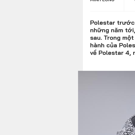
Polestar trước
những năm tới, 
MULTIMEDIA
sau. Trong một
hành của Poles
về Polestar 4,
Video
Album ảnh
Infographics
TRA CỨU XE
HÃNG XE
MODEL