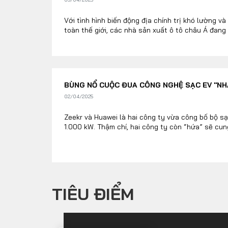
Với tình hình biến động địa chính trị khó lường v
toàn thế giới, các nhà sản xuất ô tô châu Á đang ph
BÙNG NỔ CUỘC ĐUA CÔNG NGHỆ SẠC EV "NH
02/04/2025
Zeekr và Huawei là hai công ty vừa công bố bộ s
1.000 kW. Thậm chí, hai công ty còn “hứa” sẽ cung
TIÊU ĐIỂM