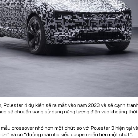
CONTACT US
024 32055868 / 0913070809
automotorvn@hemera.vn
, Polestar 4 dự kiến ​​sẽ ra mắt vào năm 2023 và sẽ cạnh tran
theo sẽ chuyển sang sử dụng năng lượng điện vào khoảng thời 
 mẫu crossover nhỏ hơn một chút so với Polestar 3 hiện tại v
hơn” và có “đường mái nhà kiểu coupe nhiều hơn một chút”.