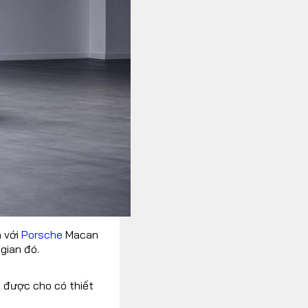
h với
Porsche
Macan
gian đó.
à được cho có thiết