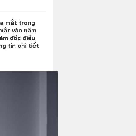
Xe độ - Xe độc
ra mắt trong
a mắt vào năm
iám đốc điều
 tin chi tiết