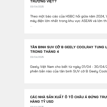
TRƯỜNG VIỆT?
03/04/2025
Theo một báo cáo của HSBC hồi giữa năm 2024, Vi
máy điện lớn nhất trong khu vực ASEAN và lớn th
...
TÂN BINH SUV CỠ B GEELY COOLRAY TUNG 
TRONG THÁNG 4
03/04/2025
Geely Việt Nam cho biết từ ngày 01/04 - 30/04/
phiên bản nào của tân binh SUV cỡ B Geely Coolr
CÁC NHÀ SẢN XUẤT Ô TÔ CHÂU Á ĐỨNG TR
HÀNG TỶ USD
03/04/2025