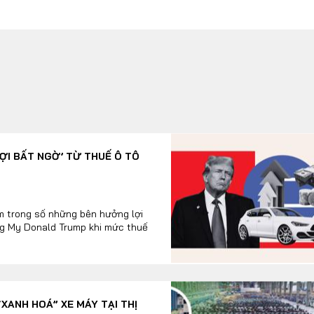
I BẤT NGỜ’ TỪ THUẾ Ô TÔ
m trong số những bên hưởng lợi
ng My Donald Trump khi mức thuế
XANH HOÁ” XE MÁY TẠI THỊ