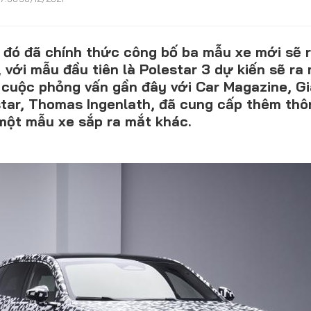
Lỗi thường gặp
F1
Hỏi đáp
F1 Hà Nội
 đó đã chính thức công bố ba mẫu xe mới sẽ 
với mẫu đầu tiên là Polestar 3 dự kiến ​​sẽ r
 cuộc phỏng vấn gần đây với Car Magazine, G
tar, Thomas Ingenlath, đã cung cấp thêm thông
 một mẫu xe sắp ra mắt khác.
DÒNG XE