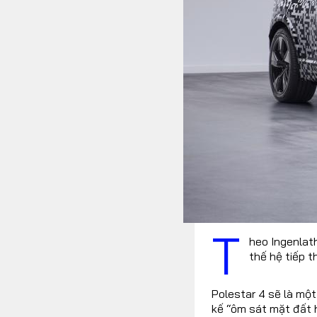
FOLLOW US
Facebook
Youtube
RSS
T
heo Ingenlath
thế hệ tiếp 
Polestar 4 sẽ là một
kế “ôm sát mặt đất 