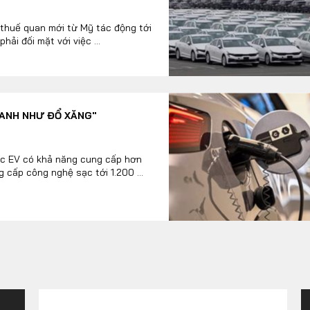
à thuế quan mới từ Mỹ tác động tới
ải đối mặt với việc ...
ANH NHƯ ĐỔ XĂNG"
ạc EV có khả năng cung cấp hơn
 cấp công nghệ sạc tới 1.200 ...