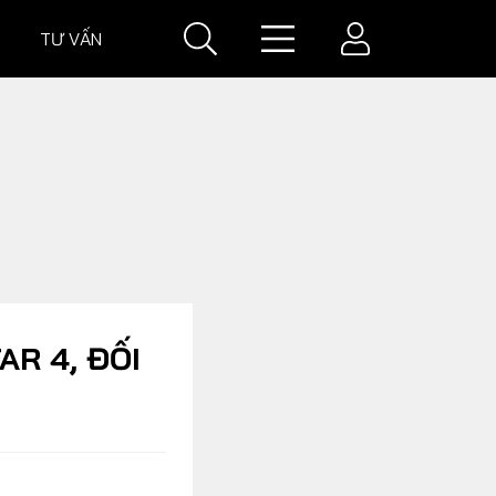
TƯ VẤN
IÁ
GIÁ XE
AR 4, ĐỐI
VĂN HOÁ XE
Đời sống xe