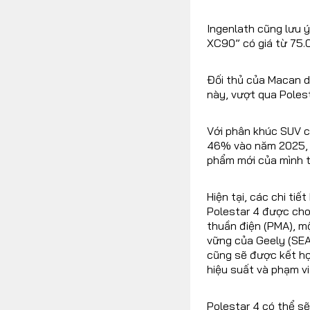
Ingenlath cũng lưu ý
XC90” có giá từ 75.
Đối thủ của Macan dự
này, vượt qua Poles
Với phân khúc SUV ca
46% vào năm 2025, 
phẩm mới của mình t
Hiện tại, các chi ti
Polestar 4 được cho
thuần điện (PMA), mộ
vững của Geely (SEA
cũng sẽ được kết hợp
hiệu suất và phạm vi
Polestar 4 có thể s