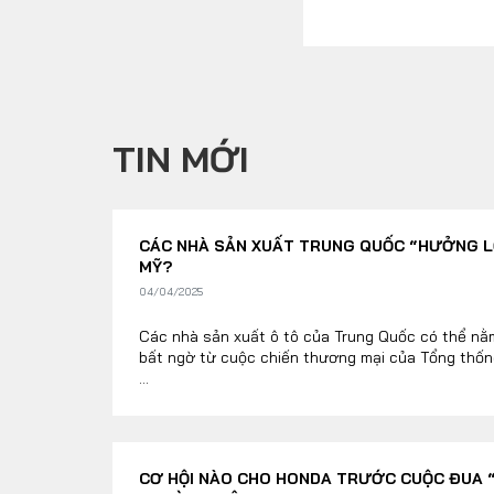
TIN MỚI
CÁC NHÀ SẢN XUẤT TRUNG QUỐC “HƯỞNG LỢ
MỸ?
04/04/2025
Các nhà sản xuất ô tô của Trung Quốc có thể nằ
bất ngờ từ cuộc chiến thương mại của Tổng thố
...
CƠ HỘI NÀO CHO HONDA TRƯỚC CUỘC ĐUA “