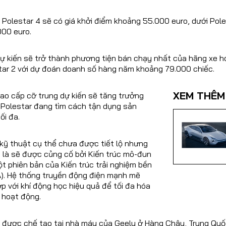
 Polestar 4 sẽ có giá khởi điểm khoảng 55.000 euro, dưới Pole
000 euro.
 kiến ​​sẽ trở thành phương tiện bán chạy nhất của hãng xe hơ
tar 2 với dự đoán doanh số hàng năm khoảng 79.000 chiếc.
XEM THÊM
o cấp cỡ trung dự kiến ​​sẽ tăng trưởng
Polestar đang tìm cách tận dụng sản
ối đa.
ết kỹ thuật cụ thể chưa được tiết lộ nhưng
 là sẽ được củng cố bởi Kiến trúc mô-đun
t phiên bản của Kiến trúc trải nghiệm bền
). Hệ thống truyền động điện mạnh mẽ
 với khí động học hiệu quả để tối đa hóa
 hoạt động.
ẽ được chế tạo tại nhà máy của Geely ở Hàng Châu, Trung Quố