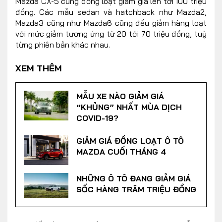
Mazda CX-5 cũng đồng loạt giảm giá lên tới 100 triệu
đồng. Các mẫu sedan và hatchback như Mazda2,
Mazda3 cũng như Mazda6 cũng đều giảm hàng loạt
với mức giảm tương ứng từ 20 tới 70 triệu đồng, tuỳ
từng phiên bản khác nhau.
XEM THÊM
MẪU XE NÀO GIẢM GIÁ
“KHỦNG” NHẤT MÙA DỊCH
COVID-19?
GIẢM GIÁ ĐỒNG LOẠT Ô TÔ
MAZDA CUỐI THÁNG 4
NHỮNG Ô TÔ ĐANG GIẢM GIÁ
SỐC HÀNG TRĂM TRIỆU ĐỒNG