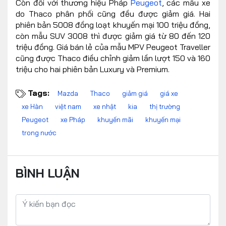
Còn đối với thương hiệu Pháp
Peugeot
, các mẫu xe
do Thaco phân phối cũng đều được giảm giá. Hai
phiên bản 5008 đồng loạt khuyến mại 100 triệu đồng,
còn mẫu SUV 3008 thì được giảm giá từ 80 đến 120
triệu đồng. Giá bán lẻ của mẫu MPV Peugeot Traveller
cũng được Thaco điều chỉnh giảm lần lượt 150 và 160
triệu cho hai phiên bản Luxury và Premium.
Tags:
Mazda
Thaco
giảm giá
giá xe
xe Hàn
việt nam
xe nhật
kia
thị trường
Peugeot
xe Pháp
khuyến mãi
khuyến mại
trong nước
BÌNH LUẬN