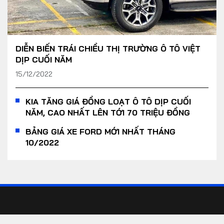
DIỄN BIẾN TRÁI CHIỀU THỊ TRƯỜNG Ô TÔ VIỆT
DỊP CUỐI NĂM
15/12/2022
KIA TĂNG GIÁ ĐỒNG LOẠT Ô TÔ DỊP CUỐI
NĂM, CAO NHẤT LÊN TỚI 70 TRIỆU ĐỒNG
BẢNG GIÁ XE FORD MỚI NHẤT THÁNG
10/2022
Yout