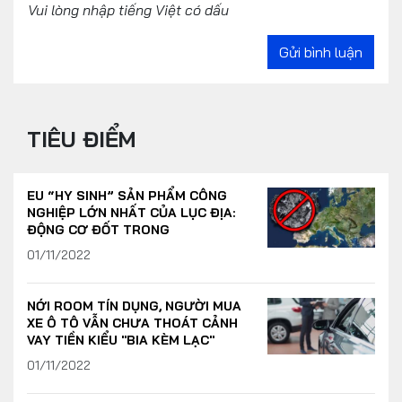
Vui lòng nhập tiếng Việt có dấu
Gửi bình luận
TIÊU ĐIỂM
EU “HY SINH” SẢN PHẨM CÔNG
NGHIỆP LỚN NHẤT CỦA LỤC ĐỊA:
ĐỘNG CƠ ĐỐT TRONG
01/11/2022
NỚI ROOM TÍN DỤNG, NGƯỜI MUA
XE Ô TÔ VẪN CHƯA THOÁT CẢNH
VAY TIỀN KIỂU "BIA KÈM LẠC"
01/11/2022