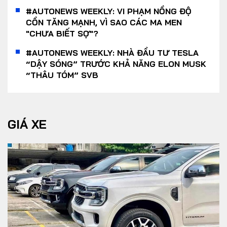
#AUTONEWS WEEKLY: VI PHẠM NỒNG ĐỘ
CỒN TĂNG MẠNH, VÌ SAO CÁC MA MEN
"CHƯA BIẾT SỢ"?
#AUTONEWS WEEKLY: NHÀ ĐẦU TƯ TESLA
“DẬY SÓNG” TRƯỚC KHẢ NĂNG ELON MUSK
“THÂU TÓM” SVB
GIÁ XE