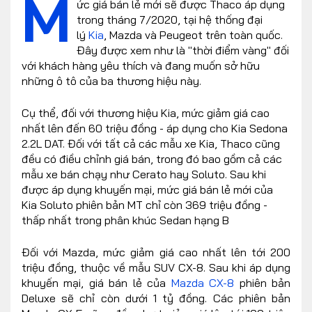
M
ức giá bán lẻ mới sẽ được Thaco áp dụng
trong tháng 7/2020, tại hệ thống đại
lý
Kia
, Mazda và Peugeot trên toàn quốc.
Đây được xem như là "thời điểm vàng" đối
với khách hàng yêu thích và đang muốn sở hữu
những ô tô của ba thương hiệu này.
Cụ thể, đối với thương hiệu Kia, mức giảm giá cao
nhất lên đến 60 triệu đồng - áp dụng cho Kia Sedona
2.2L DAT. Đối với tất cả các mẫu xe Kia, Thaco cũng
đều có điều chỉnh giá bán, trong đó bao gồm cả các
mẫu xe bán chạy như Cerato hay Soluto. Sau khi
được áp dụng khuyến mại, mức giá bán lẻ mới của
Kia Soluto phiên bản MT chỉ còn 369 triệu đồng -
thấp nhất trong phân khúc Sedan hạng B
Đối với Mazda, mức giảm giá cao nhất lên tới 200
triệu đồng, thuộc về mẫu SUV CX-8. Sau khi áp dụng
khuyến mại, giá bán lẻ của
Mazda CX-8
phiên bản
Deluxe sẽ chỉ còn dưới 1 tỷ đồng. Các phiên bản