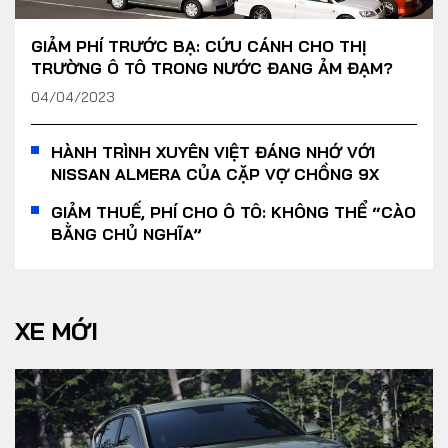
GIẢM PHÍ TRƯỚC BẠ: CỨU CÁNH CHO THỊ
TRƯỜNG Ô TÔ TRONG NƯỚC ĐANG ẢM ĐẠM?
04/04/2023
HÀNH TRÌNH XUYÊN VIỆT ĐÁNG NHỚ VỚI
NISSAN ALMERA CỦA CẶP VỢ CHỒNG 9X
GIẢM THUẾ, PHÍ CHO Ô TÔ: KHÔNG THỂ “CÀO
BẰNG CHỦ NGHĨA”
XE MỚI