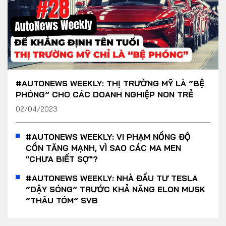
#AUTONEWS WEEKLY: THỊ TRƯỜNG MỸ LÀ “BỆ
PHÓNG” CHO CÁC DOANH NGHIỆP NON TRẺ
02/04/2023
#AUTONEWS WEEKLY: VI PHẠM NỒNG ĐỘ
CỒN TĂNG MẠNH, VÌ SAO CÁC MA MEN
"CHƯA BIẾT SỢ"?
#AUTONEWS WEEKLY: NHÀ ĐẦU TƯ TESLA
“DẬY SÓNG” TRƯỚC KHẢ NĂNG ELON MUSK
“THÂU TÓM” SVB