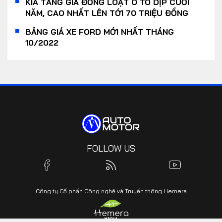
KIA TĂNG GIÁ ĐỒNG LOẠT Ô TÔ DỊP CUỐI
NĂM, CAO NHẤT LÊN TỚI 70 TRIỆU ĐỒNG
BẢNG GIÁ XE FORD MỚI NHẤT THÁNG
10/2022
FOLLOW US
Công ty Cổ phần Công nghệ và Truyền thông Hemera
Yout