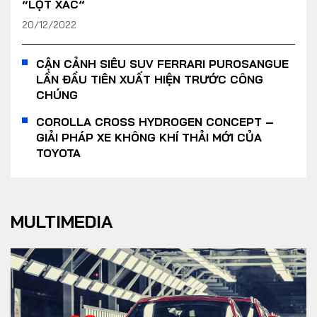
“LỘT XÁC”
20/12/2022
CẬN CẢNH SIÊU SUV FERRARI PUROSANGUE
LẦN ĐẦU TIÊN XUẤT HIỆN TRƯỚC CÔNG
CHÚNG
COROLLA CROSS HYDROGEN CONCEPT –
GIẢI PHÁP XE KHÔNG KHÍ THẢI MỚI CỦA
TOYOTA
MULTIMEDIA