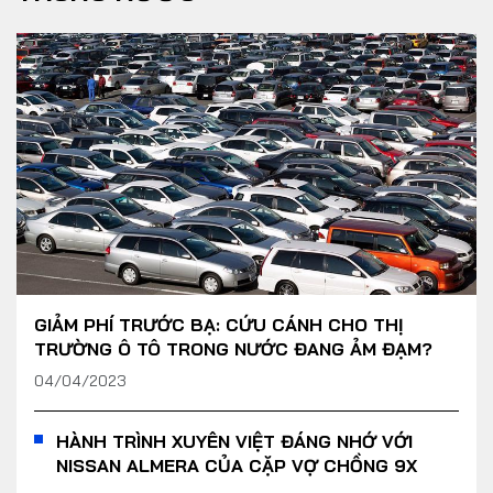
GIẢM PHÍ TRƯỚC BẠ: CỨU CÁNH CHO THỊ
TRƯỜNG Ô TÔ TRONG NƯỚC ĐANG ẢM ĐẠM?
04/04/2023
HÀNH TRÌNH XUYÊN VIỆT ĐÁNG NHỚ VỚI
NISSAN ALMERA CỦA CẶP VỢ CHỒNG 9X