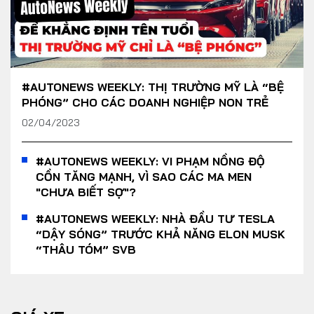
#AUTONEWS WEEKLY: THỊ TRƯỜNG MỸ LÀ “BỆ
PHÓNG” CHO CÁC DOANH NGHIỆP NON TRẺ
02/04/2023
#AUTONEWS WEEKLY: VI PHẠM NỒNG ĐỘ
CỒN TĂNG MẠNH, VÌ SAO CÁC MA MEN
"CHƯA BIẾT SỢ"?
#AUTONEWS WEEKLY: NHÀ ĐẦU TƯ TESLA
“DẬY SÓNG” TRƯỚC KHẢ NĂNG ELON MUSK
“THÂU TÓM” SVB