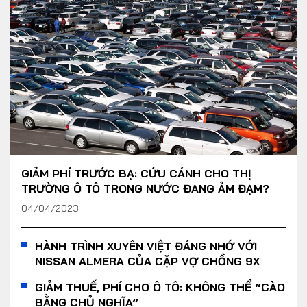
GIẢM PHÍ TRƯỚC BẠ: CỨU CÁNH CHO THỊ
TRƯỜNG Ô TÔ TRONG NƯỚC ĐANG ẢM ĐẠM?
04/04/2023
HÀNH TRÌNH XUYÊN VIỆT ĐÁNG NHỚ VỚI
NISSAN ALMERA CỦA CẶP VỢ CHỒNG 9X
GIẢM THUẾ, PHÍ CHO Ô TÔ: KHÔNG THỂ “CÀO
BẰNG CHỦ NGHĨA”