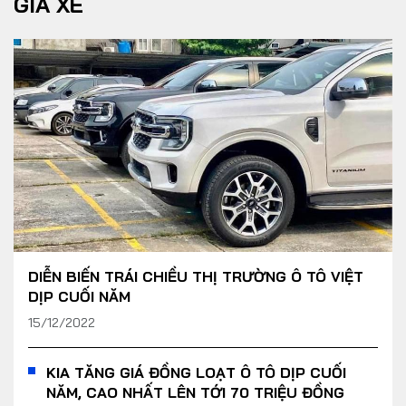
GIÁ XE
DIỄN BIẾN TRÁI CHIỀU THỊ TRƯỜNG Ô TÔ VIỆT
DỊP CUỐI NĂM
15/12/2022
KIA TĂNG GIÁ ĐỒNG LOẠT Ô TÔ DỊP CUỐI
NĂM, CAO NHẤT LÊN TỚI 70 TRIỆU ĐỒNG