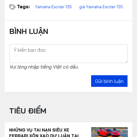
Tags:
Yamaha Exciter 135
giá Yamaha Exciter 135
BÌNH LUẬN
Vui lòng nhập tiếng Việt có dấu
Gửi bình luận
TIÊU ĐIỂM
NHỮNG VỤ TAI NẠN SIÊU XE
FERRARI XÔN XAO DƯ LUẬN TẠI