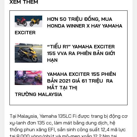
XEM THÊM
HƠN 50 TRIỆU ĐỒNG, MUA
HONDA WINNER X HAY YAMAHA
EXCITER
“TIỂU R1” YAMAHA EXCITER
155 VVA RA PHIÊN BẢN GIỚI
HẠN
YAMAHA EXCITER 155 PHIÊN
BẢN 2021 GIÁ 61 TRIỆU RA
MẮT TẠI THỊ
TRƯỜNG MALAYSIA
Tại Malaysia, Yamaha 135LC Fi được trang bị động cơ
xy-lanh đơn 135 cc, làm mát bằng dung dịch, hệ
thống phun xăng EFI, sản sinh công suất 12,4 mã lực
tại 8.000 vòng/phút và mô-men xoắn 12,2 Nm tại