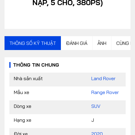
NẠP, 5 CHỖ, 380PS)
THÔNG SỐ KỸ THUẬT
ĐÁNH GIÁ
ẢNH
CÙNG P
THÔNG TIN CHUNG
Nhà sản xuất
Land Rover
Mẫu xe
Range Rover
Dòng xe
SUV
Hạng xe
J
Đời xe
2020