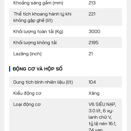
Khoảng sáng gầm (mm)
213
Thể tích khoang hành lý khi
221
không gập ghế (lít)
Khối lượng toàn tải (Kg)
3000
Khối lượng không tải
2195
Lazăng (inch)
21
ĐỘNG CƠ VÀ HỘP SỐ
Dung tích bình nhiên liệu (lít)
104
Kiểu động cơ
Xăng
Loại động cơ
V6 SIÊU NẠP,
3.0 lít, 6 xy-
lanh chữ V,
tỷ lệ nén 16:1,
24 van