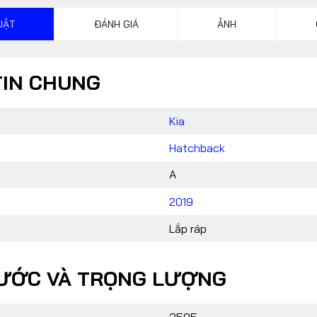
CONTACT US
UẬT
ĐÁNH GIÁ
ẢNH
024 32055868 / 0913070809
TIN CHUNG
automotorvn@hemera.vn
Kia
Hatchback
A
2019
Lắp ráp
HƯỚC VÀ TRỌNG LƯỢNG