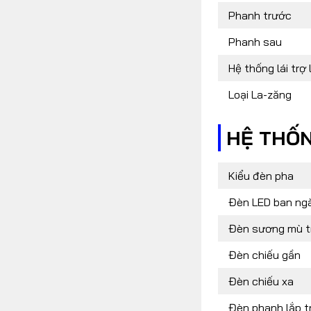
Phanh trước
Phanh sau
Hệ thống lái trợ 
Loại La-zăng
HỆ THỐ
Kiểu đèn pha
Đèn LED ban ng
Đèn sương mù t
Đèn chiếu gần
Đèn chiếu xa
Đèn phanh lắp t