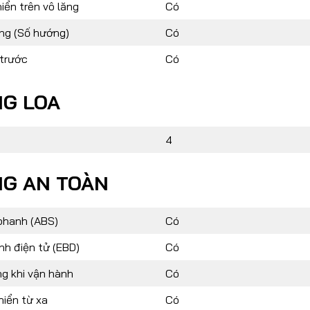
iển trên vô lăng
Có
ăng (Số hướng)
Có
 trước
Có
G LOA
4
G AN TOÀN
phanh (ABS)
Có
nh điện tử (EBD)
Có
g khi vận hành
Có
hiển từ xa
Có