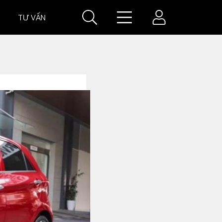
TƯ VẤN
IÁ
GIÁ XE
VĂN HOÁ XE
Đời sống xe