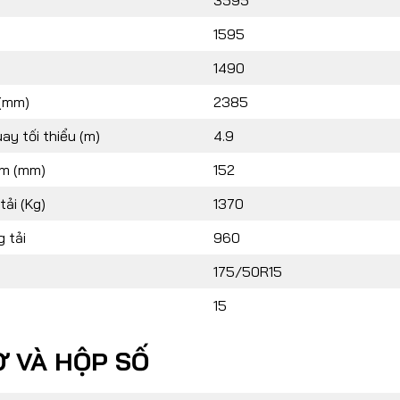
3595
1595
1490
 (mm)
2385
ay tối thiểu (m)
4.9
m (mm)
152
tải (Kg)
1370
 tải
960
175/50R15
15
 VÀ HỘP SỐ