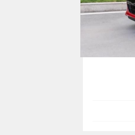
MULTIMEDIA
Video
Album ảnh
Infographics
TRA CỨU XE
HÃNG XE
MODEL