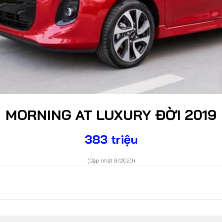
Lỗi thường gặp
F1
Hỏi đáp
F1 Hà Nội
MORNING AT LUXURY ĐỜI 2019
383 triệu
(Cập nhật 9/2020)
DÒNG XE