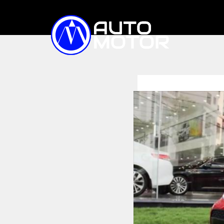
TIN TỨC
XE ĐIỆN
Trong nước
Quốc tế
Triệu hồi
XE BÁN CHẠY
SO SÁNH