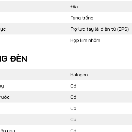
Đĩa
Tang trống
lực
Trợ lực tay lái điện tử (EPS)
Hợp kim nhôm
NG ĐÈN
Halogen
ày
Có
rước
Có
Có
Có
rên cao
Có