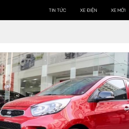
TIN TỨC
XE ĐIỆN
XE MỚI
XE MỚI
ĐÁNH G
Ô tô
Ô tô
Xe máy
Xe máy
Hành trình
 XE
TƯ VẤN
ĐUA XE
Mẹo vặt
MotoGP