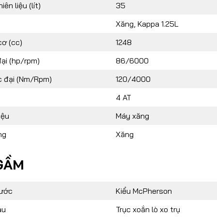
ên liệu (lít)
35
Xăng, Kappa 1.25L
cơ (cc)
1248
ại (hp/rpm)
86/6000
 đại (Nm/Rpm)
120/4000
4 AT
iệu
Máy xăng
ng
Xăng
GẦM
rước
Kiểu McPherson
au
Trục xoắn lò xo trụ