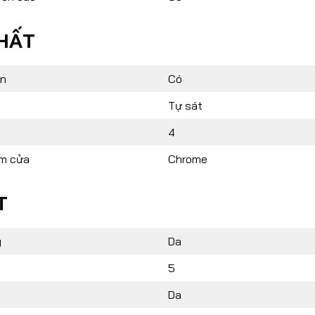
HẤT
ện
Có
Tự sát
4
ắm cửa
Chrome
T
g
Da
5
Da