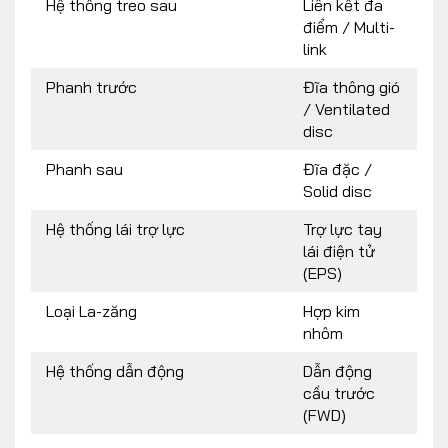
Hệ thống treo sau
Liên kết đa
điểm / Multi-
link
Phanh trước
Đĩa thông gió
/ Ventilated
disc
Phanh sau
Đĩa đặc /
Solid disc
Hệ thống lái trợ lực
Trợ lực tay
lái điện tử
(EPS)
Loại La-zăng
Hợp kim
nhôm
Hệ thống dẫn động
Dẫn động
cầu trước
(FWD)