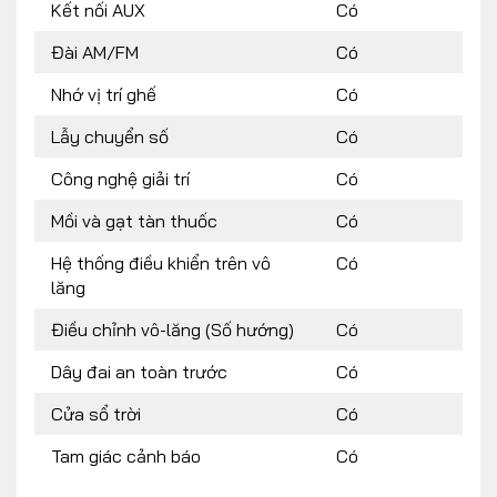
Kết nối AUX
Có
Đài AM/FM
Có
Nhớ vị trí ghế
Có
Lẫy chuyển số
Có
Công nghệ giải trí
Có
Mồi và gạt tàn thuốc
Có
Hệ thống điều khiển trên vô
Có
lăng
Điều chỉnh vô-lăng (Số hướng)
Có
Dây đai an toàn trước
Có
Cửa sổ trời
Có
Tam giác cảnh báo
Có