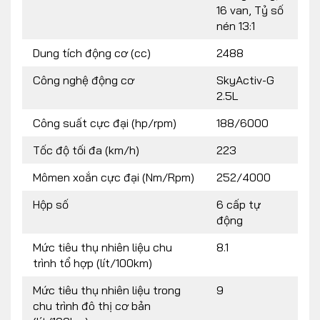
16 van, Tỷ số
nén 13:1
Dung tích động cơ (cc)
2488
Công nghệ động cơ
SkyActiv-G
2.5L
Công suất cực đại (hp/rpm)
188/6000
Tốc độ tối đa (km/h)
223
Mômen xoắn cực đại (Nm/Rpm)
252/4000
Hộp số
6 cấp tự
động
Mức tiêu thụ nhiên liệu chu
8.1
trình tổ hợp (lít/100km)
Mức tiêu thụ nhiên liệu trong
9
chu trình đô thị cơ bản