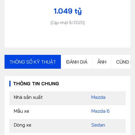
1.049 tỷ
(Cập nhật 9/2020)
THÔNG SỐ KỸ THUẬT
ĐÁNH GIÁ
ẢNH
CÙNG P
THÔNG TIN CHUNG
Nhà sản xuất
Mazda
Mẫu xe
Mazda 6
Dòng xe
Sedan