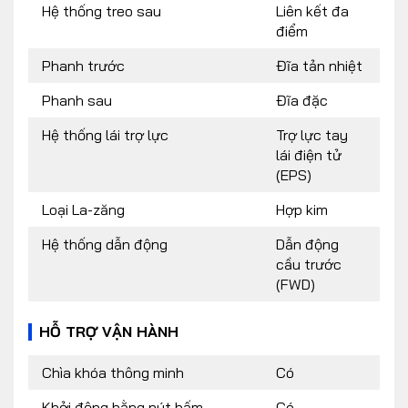
Hệ thống treo sau
Liên kết đa
điểm
Phanh trước
Đĩa tản nhiệt
Phanh sau
Đĩa đặc
Hệ thống lái trợ lực
Trợ lực tay
lái điện tử
(EPS)
Loại La-zăng
Hợp kim
Hệ thống dẫn động
Dẫn động
cầu trước
(FWD)
HỖ TRỢ VẬN HÀNH
Chìa khóa thông minh
Có
Khởi động bằng nút bấm
Có