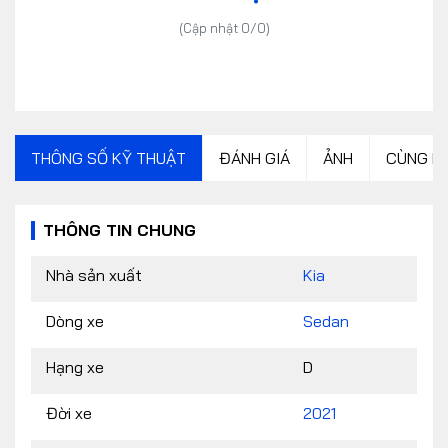
(Cập nhật 0/0)
THÔNG SỐ KỸ THUẬT
ĐÁNH GIÁ
ẢNH
CÙNG P
THÔNG TIN CHUNG
Nhà sản xuất
Kia
Dòng xe
Sedan
Hạng xe
D
Đời xe
2021