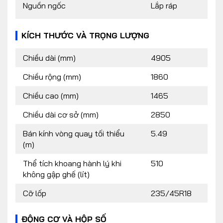
Nguồn ngốc
Lắp ráp
KÍCH THƯỚC VÀ TRỌNG LƯỢNG
Chiều dài (mm)
4905
Chiều rộng (mm)
1860
Chiều cao (mm)
1465
Chiều dài cơ sở (mm)
2850
Bán kính vòng quay tối thiểu
5.49
(m)
Thể tích khoang hành lý khi
510
không gập ghế (lít)
Cỡ lốp
235/45R18
ĐỘNG CƠ VÀ HỘP SỐ