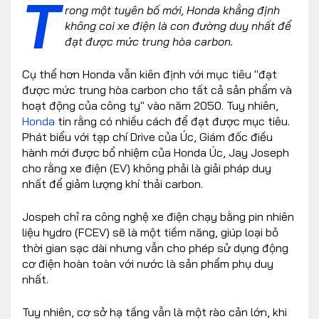
T
rong một tuyên bố mới, Honda khẳng định
không coi xe điện là con đường duy nhất để
đạt được mức trung hòa carbon.
Cụ thể hơn Honda vẫn kiên định với mục tiêu "đạt
được mức trung hòa carbon cho tất cả sản phẩm và
hoạt động của công ty" vào năm 2050. Tuy nhiên,
Honda
tin rằng có nhiều cách để đạt được mục tiêu.
Phát biểu với tạp chí Drive của Úc, Giám đốc điều
hành mới được bổ nhiệm của Honda Úc, Jay Joseph
cho rằng xe điện (EV) không phải là giải pháp duy
nhất để giảm lượng khí thải carbon.
Jospeh chỉ ra công nghệ xe điện chạy bằng pin nhiên
liệu hydro (FCEV) sẽ là một tiềm năng, giúp loại bỏ
thời gian sạc dài nhưng vẫn cho phép sử dụng động
cơ điện hoàn toàn với nước là sản phẩm phụ duy
nhất.
Tuy nhiên, cơ sở hạ tầng vẫn là một rào cản lớn, khi