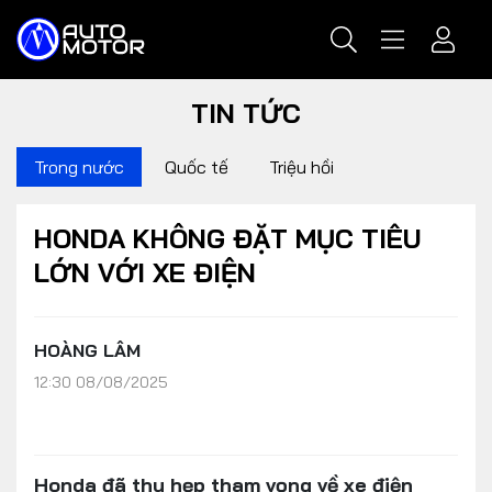
TIN TỨC
Trong nước
Quốc tế
Triệu hồi
HONDA KHÔNG ĐẶT MỤC TIÊU
LỚN VỚI XE ĐIỆN
HOÀNG LÂM
12:30 08/08/2025
Honda đã thu hẹp tham vọng về xe điện