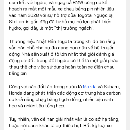
cam kết với hydro, và ngay cả BMW cũng có kế
hoạch ra mắt một mẫu xe chạy bằng pin nhiên liệu
vào năm 2028 với sự hỗ trợ của Toyota. Ngược lại,
Stellantis gần đây đã từ bỏ mọi nỗ lực phát triển
hydro, gọi đây là một "thị trường ngách".
Thương hiệu Nhật Bản Toyota trong khi đó tin rằng
vẫn còn chỗ cho sự đa dạng hơn nữa về hệ truyền
động. Nhà sản xuất ô tô lớn nhất thế giới đánh giá
động cơ đốt trong đốt hydro có thể là một giải pháp
thay thế cho việc sử dụng hoàn toàn xe điện chạy
bằng pin.
Cùng với các đối tác trong nước là
Mazda
và Subaru,
Honda đang phát triển các động cơ trung hòa carbon
có khả năng chạy bằng hydro lỏng, nhiên liệu sinh
học và nhiên liệu tổng hợp.
Tuy nhiên, vấn đề nan giải nhất vẫn là cơ sở hạ tầng,
hoặc nói cách khác là sự thiếu hụt. Bất kỳ loại xe