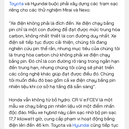
Toyota
và Hyundai buộc phải xây dựng các trạm sạc
riêng cho các thử nghiệm Mirai và Nexo.
"Xe điện không phải là đích đến. Xe điện chạy bằng
pin chỉ là một con đường để đạt được mức trung hòa
carbon, không nhất thiết là con đường duy nhất. Xe
điện sẽ tiếp tục được cải thiện, chúng tôi đang
nghiên cứu pin thể rắn, nhưng mục tiêu của chúng tôi
là trung hòa carbon chứ không phải xe điện chạy
bằng pin. Đó chỉ là con đường rõ ràng trong ngắn hạn
đến trung hạn, nhưng chúng tôi cũng sẽ phát triển
các công nghệ khác giúp đạt được điều đó. Chúng
tôi muốn điều đó bao gồm cả xe điện chạy bằng pin
nhiên liệu khi cơ sở hạ tầng đã sẵn sàng”.
Honda vẫn không từ bỏ hydro. CR-V e:FCEV là một
mẫu xe chạy bằng pin nhiên liệu với một điểm nhấn
độc đáo. Mẫu xe hybrid này cắm sạc nhờ bộ pin sạc
17,7 kilowatt giờ, cung cấp phạm vi hoạt động bằng
điện lên đến 46 km. Toyota và
Hyundai
cũng tiếp tục