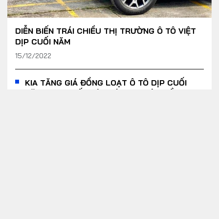
DIỄN BIẾN TRÁI CHIỀU THỊ TRƯỜNG Ô TÔ VIỆT
DỊP CUỐI NĂM
15/12/2022
Yout
KIA TĂNG GIÁ ĐỒNG LOẠT Ô TÔ DỊP CUỐI
NĂM, CAO NHẤT LÊN TỚI 70 TRIỆU ĐỒNG
BẢNG GIÁ XE FORD MỚI NHẤT THÁNG
10/2022