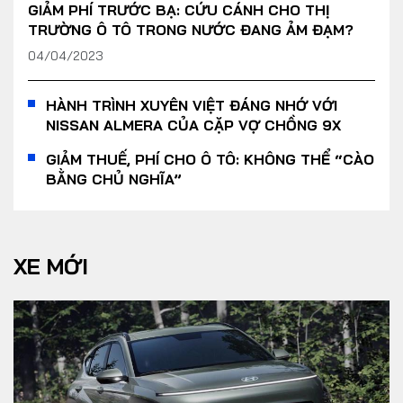
GIẢM PHÍ TRƯỚC BẠ: CỨU CÁNH CHO THỊ
TRƯỜNG Ô TÔ TRONG NƯỚC ĐANG ẢM ĐẠM?
04/04/2023
HÀNH TRÌNH XUYÊN VIỆT ĐÁNG NHỚ VỚI
NISSAN ALMERA CỦA CẶP VỢ CHỒNG 9X
GIẢM THUẾ, PHÍ CHO Ô TÔ: KHÔNG THỂ “CÀO
BẰNG CHỦ NGHĨA”
XE MỚI