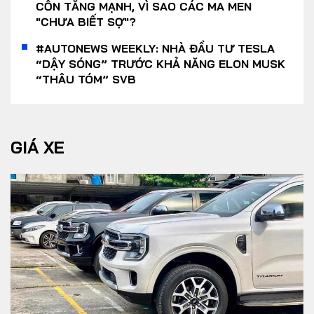
CỒN TĂNG MẠNH, VÌ SAO CÁC MA MEN
"CHƯA BIẾT SỢ"?
#AUTONEWS WEEKLY: NHÀ ĐẦU TƯ TESLA
“DẬY SÓNG” TRƯỚC KHẢ NĂNG ELON MUSK
“THÂU TÓM” SVB
GIÁ XE