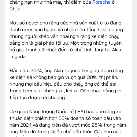
chẳng hạn như nhà máy thí điểm của
Porsche
ở
Chile.
Một số người cho rằng các nhà sản xuất ô tô đang
đánh cược vào hydro và nhiên liệu tổng hợp, nhưng
những người khác vẫn hoài nghi rằng xe điện chạy
bằng pin là giải pháp tối ưu. Một trong những tuyên
bố gây tranh cãi nhất đến từ chủ tịch Toyota, Akio
Toyoda.
Đầu năm 2024, ông Akio Toyoda từng dự đoán rằng
xe điện sẽ không bao giờ vượt quá 30% thị phần.
Nhưng mọi dấu hiệu đều cho thấy ông có thể sai
trong tương lai không xa, khi xe điện chạy bằng pin
tiếp tục được ưa chuộng.
Cơ quan Năng lượng Quốc tế (IEA) báo cáo rằng xe
thuần điện chiếm hơn 20% doanh số toàn cầu vào
năm 2024 và đang trên đà vượt mốc 25% trong năm
nay. Mặc dù Trung Quốc chủ yếu thúc đẩy nhu cầu,