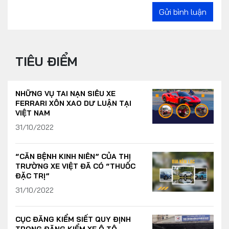
Gửi bình luận
TIÊU ĐIỂM
NHỮNG VỤ TAI NẠN SIÊU XE
FERRARI XÔN XAO DƯ LUẬN TẠI
VIỆT NAM
31/10/2022
“CĂN BỆNH KINH NIÊN” CỦA THỊ
TRƯỜNG XE VIỆT ĐÃ CÓ “THUỐC
ĐẶC TRỊ”
31/10/2022
CỤC ĐĂNG KIỂM SIẾT QUY ĐỊNH