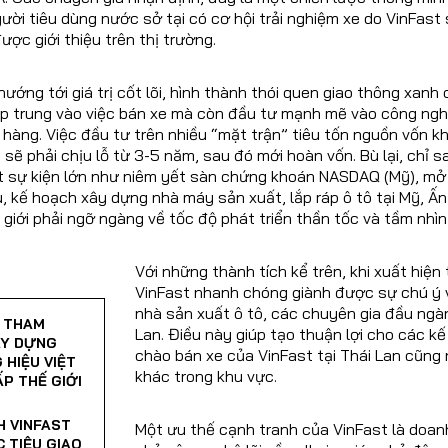
ời tiêu dùng nước sở tại có cơ hội trải nghiệm xe do VinFast 
ợc giới thiệu trên thị trường.
ướng tới giá trị cốt lõi, hình thành thói quen giao thông xanh 
ập trung vào việc bán xe mà còn đầu tư mạnh mẽ vào công ngh
 hàng. Việc đầu tư trên nhiều “mặt trận” tiêu tốn nguồn vốn k
 sẽ phải chịu lỗ từ 3-5 năm, sau đó mới hoàn vốn. Bù lại, chỉ s
t sự kiện lớn như niêm yết sàn chứng khoán NASDAQ (Mỹ), mở r
 kế hoạch xây dựng nhà máy sản xuất, lắp ráp ô tô tại Mỹ, Ấn 
 giới phải ngỡ ngàng về tốc độ phát triển thần tốc và tầm nhìn
Với những thành tích kể trên, khi xuất hiện
VinFast nhanh chóng giành được sự chú ý 
nhà sản xuất ô tô, các chuyên gia đầu ngà
 THAM
Lan. Điều này giúp tạo thuận lợi cho các kế
ÂY DỰNG
chào bán xe của VinFast tại Thái Lan cũng
HIỆU VIỆT
khác trong khu vực.
P THẾ GIỚI
H VINFAST
Một ưu thế cạnh tranh của VinFast là doan
 TIÊU GIAO