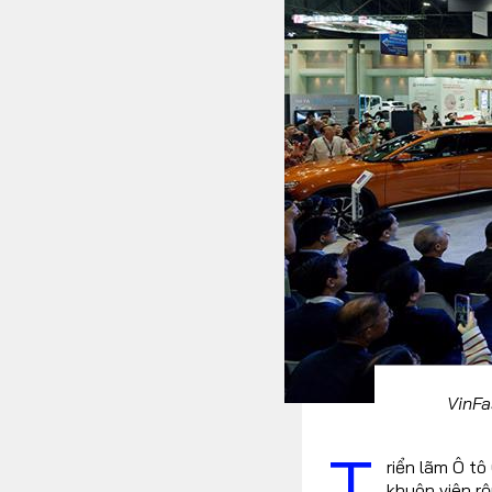
FOLLOW US
Facebook
Youtube
RSS
VinFa
T
riển lãm Ô tô
khuôn viên r