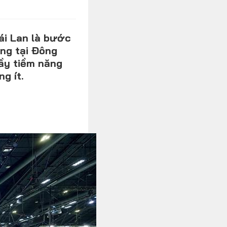
Xe độ - Xe độc
ái Lan là bước
ờng tại Đông
đầy tiềm năng
g ít.