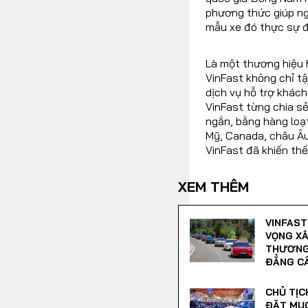
phương thức giúp ngư
mẫu xe đó thực sự đư
Là một thương hiệu h
VinFast không chỉ t
dịch vụ hỗ trợ khách
VinFast từng chia sẻ
ngắn, bằng hàng loạ
Mỹ, Canada, châu Âu,
VinFast đã khiến thế
XEM THÊM
VINFAST
VỌNG X
THƯƠNG 
ĐẲNG CẤ
CHỦ TỊC
ĐẶT MỤC