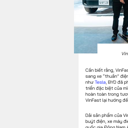
Vin
Cần biết rằng, VinF
sang xe “thuần” điệ
như
Tesla
, BYD đã p
triển đặc biệt của 
hoàn toàn trong tươn
VinFast lại hướng đế
Dải sản phẩm của Vin
buýt điện, xe máy đi
quốc gia Đông Nam Á.