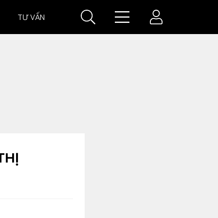
TƯ VẤN
IÁ
GIÁ XE
THỊ
VĂN HOÁ XE
Đời sống xe