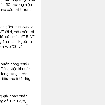
gần 50 thương hiệu
ang các thị trường
bao gồm: mini-SUV VF
VF Wild, mẫu bán tải
 đó, các mẫu VF 5, VF
 Thái Lan. Ngoài ra,
gồm Evo200 và
g nước bằng nhiều
. Bằng việc khuyến
n đang từng bước
g tiêu thụ ô tô đầy
g giải pháp chất
ng đầu khu vực,