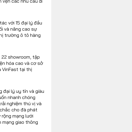
 vẹn các nhu cầu di
ác với 15 đại lý đầu
ối và nâng cao sự
hị trường ô tô hàng
ác 22 showroom, tập
iện hóa cao và cơ sở
VinFast tại thị
đại lý uy tín và giàu
muốn nhanh chóng
rải nghiệm thú vị và
 chắc cho đà phát
ở rộng mạng lưới
ch mạng giao thông