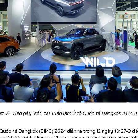
CONTACT US
024 32055868 / 0913070809
automotorvn@hemera.vn
st VF Wild gây "sốt" tại Triển lãm Ô tô Quốc tế Bangkok (BIMS)
 Quốc tế Bangkok (BIMS) 2024 diễn ra trong 12 ngày từ 27-3 đ
ộng 76.000m² tại Impact Challenger và Impact Forum, Bangkok 