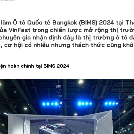
Lỗi thường gặp
F1
Hỏi đáp
F1 Hà Nội
 lãm Ô tô Quốc tế Bangkok (BIMS) 2024 tại Th
của VinFast trong chiến lược mở rộng thị trư
chuyên gia nhận định đây là thị trường ô tô 
i, cơ hội có nhiều nhưng thách thức cũng khôn
iện hoàn chỉnh tại BIMS 2024
DÒNG XE