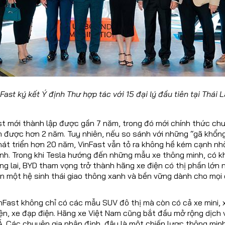
Fast ký kết Ý định Thư hợp tác với 15 đại lý đầu tiên tại Thái 
ast mới thành lập được gần 7 năm, trong đó mới chính thức ch
n được hơn 2 năm. Tuy nhiên, nếu so sánh với những “gã khổng
hát triển hơn 20 năm, VinFast vẫn tỏ ra không hề kém cạnh nh
mình. Trong khi Tesla hướng đến những mẫu xe thông minh, có 
g lai, BYD tham vọng trở thành hãng xe điện có thị phần lớn 
n một hệ sinh thái giao thông xanh và bền vững dành cho mọi 
Fast không chỉ có các mẫu SUV đô thị mà còn có cả xe mini, x
ện, xe đạp điện. Hãng xe Việt Nam cũng bắt đầu mở rộng dịch v
 Các chuyên gia nhận định, đây là một chiến lược thông minh. 