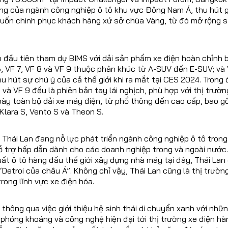
ọng của ngành công nghiệp ô tô khu vực Đông Nam Á, thu hút 
uốn chinh phục khách hàng xứ sở chùa Vàng, từ đó mở rộng s
n đầu tiên tham dự BIMS với dải sản phẩm xe điện hoàn chỉnh 
6, VF 7, VF 8 và VF 9 thuộc phân khúc từ A-SUV đến E-SUV; và 
u hút sự chú ý của cả thế giới khi ra mắt tại CES 2024. Trong
 và VF 9 đều là phiên bản tay lái nghịch, phù hợp với thị trường
ày toàn bộ dải xe máy điện, từ phổ thông đến cao cấp, bao 
 Klara S, Vento S và Theon S.
Thái Lan đang nỗ lực phát triển ngành công nghiệp ô tô tron
hỗ trợ hấp dẫn dành cho các doanh nghiệp trong và ngoài nước
uất ô tô hàng đầu thế giới xây dựng nhà máy tại đây, Thái La
“Detroi của châu Á”. Không chỉ vậy, Thái Lan cũng là thị trườn
rong lĩnh vực xe điện hóa.
hông qua việc giới thiệu hệ sinh thái di chuyển xanh với nhữn
phóng khoáng và công nghệ hiện đại tới thị trường xe điện hà