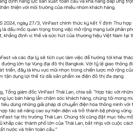
ng định năng lực sản xuất toàn cầu và khả năng đáp ứng trọn
thân thiện với môi trường của nhiều nhóm khách hàng.
 2024, ngày 27/3, VinFast chính thức ký kết Ý định Thư hợp t
ây là dấu mốc quan trọng trong việc mở rộng mạng lưới phân ph
t, khẳng định vị thế và sức hút của thương hiệu Việt Nam tại t
Fast và các đại lý sẽ tích cực làm việc để hướng tới khai th
đường lớn tại Vùng đại đô thị Bangkok. Với tỷ lệ giao thông đ
t triển, đây là khu vực mũi nhọn trong chiến lược mở rộng của 
 tận dụng lợi thế từ dải sản phẩm xe điện đô thị đa dạng.
 Tổng giám đốc VinFast Thái Lan, chia sẻ: “Hợp tác với những 
ăng lực bán hàng lẫn chăm sóc khách hàng, chúng tôi mong 
iêu dùng những giải pháp di chuyển điện hóa thông minh với t
hợp tác sẽ nâng cao sự hiện diện và trở thành bệ phóng vững
VinFast tại thị trường Thái Lan. Chúng tôi cũng đặt mục tiêu m
hủ khắp các thành phố lớn của Thái Lan, bắt nhịp với cuộc cá
t nước và trên toàn cầu.”