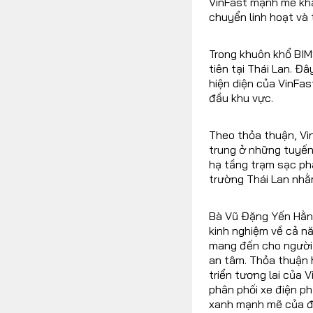
VinFast mạnh mẽ khẳ
chuyển linh hoạt và 
Trong khuôn khổ BIMS
tiên tại Thái Lan. Đ
hiện diện của VinFas
đầu khu vực.
Theo thỏa thuận, Vin
trung ở những tuyến 
hạ tầng trạm sạc phá
trường Thái Lan nhằm
Bà Vũ Đặng Yến Hằng,
kinh nghiệm về cả n
mang đến cho người t
an tâm. Thỏa thuận 
triển tương lai của 
phân phối xe điện p
xanh mạnh mẽ của đấ