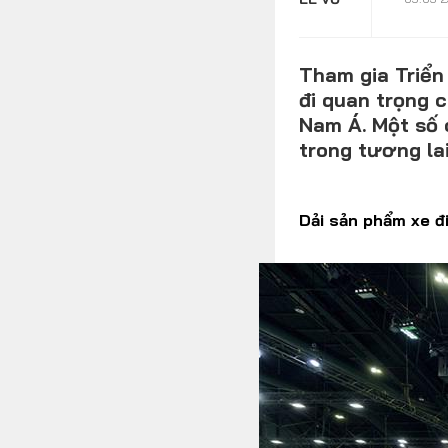
Tham gia Triển
đi quan trọng 
MULTIMEDIA
Nam Á. Một số 
trong tương la
Video
Dải sản phẩm xe đ
Album ảnh
Infographics
TRA CỨU XE
HÃNG XE
MODEL