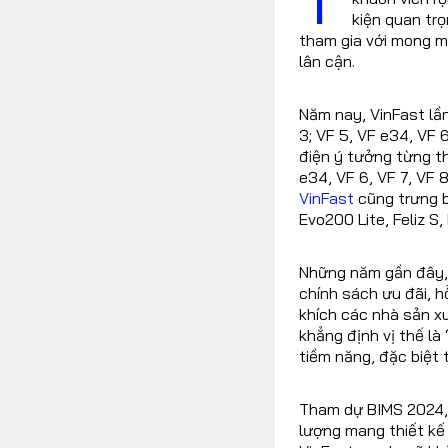
kiện quan tr
tham gia với mong m
lân cận.
Năm nay, VinFast lầ
3; VF 5, VF e34, VF 
điện ý tưởng từng th
e34, VF 6, VF 7, VF 8
VinFast
cũng trưng b
Evo200 Lite, Feliz S,
Những năm gần đây, 
chính sách ưu đãi, 
khích các nhà sản x
khẳng định vị thế là 
tiềm năng, đặc biệt t
Tham dự BIMS 2024, t
lượng mang thiết kế 