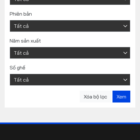
Phiên bản
Năm sản xuất
Số ghế