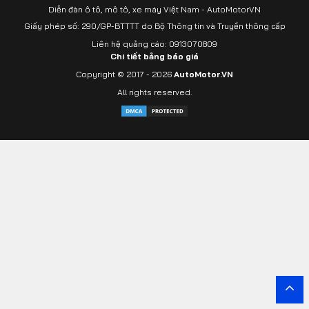
Diễn đàn ô tô, mô tô, xe máy Việt Nam - AutoMotorVN
Giấy phép số: 290/GP-BTTTT do Bộ Thông tin và Truyền thông cấp
Liên hệ quảng cáo: 0913070809
Chi tiết bảng báo giá
Copyright © 2017 - 2026
AutoMotor.VN
All rights reserved.
Yout