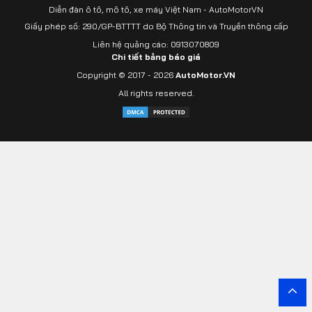
Diễn đàn ô tô, mô tô, xe máy Việt Nam - AutoMotorVN
Giấy phép số: 290/GP-BTTTT do Bộ Thông tin và Truyền thông cấp
Liên hệ quảng cáo: 0913070809
Chi tiết bảng báo giá
Copyright © 2017 - 2026
AutoMotor.VN
All rights reserved.
Yout