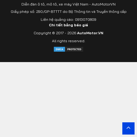
Diễn đàn ô tô, mô tô, xe máy Việt Nam - AutoMotorVN
Giấy phép số: 290/GP-BTTTT do Bộ Thông tin và Truyền thông cấp
Liên hệ quảng cáo: 0913070809
Chi tiết bảng báo giá
Copyright © 2017 - 2026
AutoMotor.VN
All rights reserved.
Yout