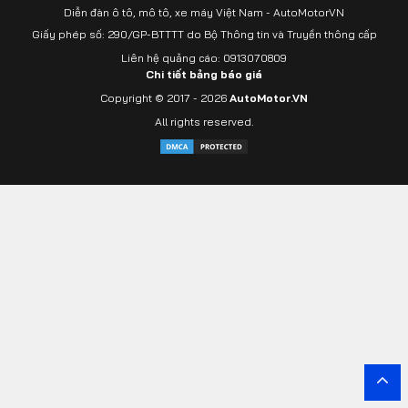
Diễn đàn ô tô, mô tô, xe máy Việt Nam - AutoMotorVN
Giấy phép số: 290/GP-BTTTT do Bộ Thông tin và Truyền thông cấp
Liên hệ quảng cáo: 0913070809
Chi tiết bảng báo giá
Copyright © 2017 - 2026
AutoMotor.VN
All rights reserved.
Yout