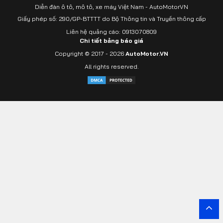
Diễn đàn ô tô, mô tô, xe máy Việt Nam - AutoMotorVN
Giấy phép số: 290/GP-BTTTT do Bộ Thông tin và Truyền thông cấp
Liên hệ quảng cáo: 0913070809
Chi tiết bảng báo giá
Copyright © 2017 - 2026
AutoMotor.VN
All rights reserved.
Yout