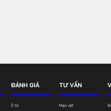
THẾ KHÓ CỦA TÂN CEO
NISSAN
9
THUẾ QUAN CỦA MỸ VỚI Ô
TÔ CÓ THỂ PHẢN TÁC
10
DỤNG KHI NGÀNH CÔNG
NGHIỆP CHƯA ...
ĐÁNH GIÁ
TƯ VẤN
Ô tô
Mẹo vặt
Đ