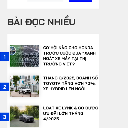
BÀI ĐỌC NHIỀU
CƠ HỘI NÀO CHO HONDA
TRƯỚC CUỘC ĐUA “XANH
1
6
HOÁ” XE MÁY TẠI THỊ
TRƯỜNG VIỆT?
THÁNG 3/2025, DOANH SỐ
TOYOTA TĂNG HƠN 70%,
7
2
XE HYBRID LÊN NGÔI
LOẠT XE LYNK & CO ĐƯỢC
ƯU ĐÃI LỚN THÁNG
8
3
4/2025