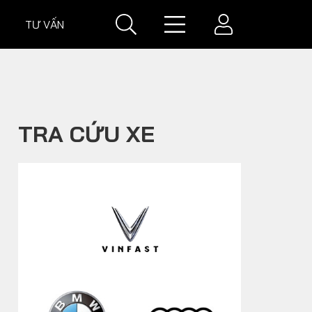
TƯ VẤN
IÁ
GIÁ XE
TRA CỨU XE
VĂN HOÁ XE
Đời sống xe