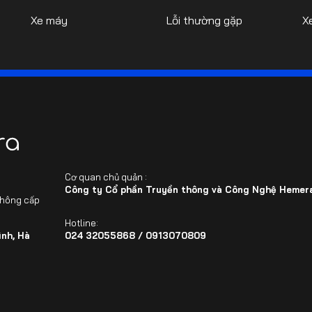
Xe máy
Lỗi thường gặp
X
Cơ quan chủ quản :
Công ty Cổ phần Truyền thông và Công Nghệ Hemera
thông cấp
Hotline:
nh, Hà
024 32055868 / 0913070809