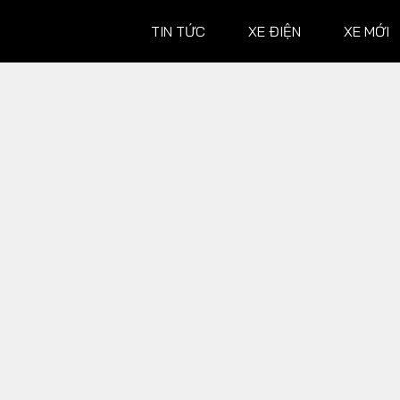
TIN TỨC
XE ĐIỆN
XE MỚI
XE MỚI
ĐÁNH G
Ô tô
Ô tô
Xe máy
Xe máy
Hành trình
 XE
TƯ VẤN
ĐUA XE
Mẹo vặt
MotoGP