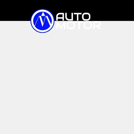
TIN TỨC
XE ĐIỆN
Trong nước
Quốc tế
Triệu hồi
XE BÁN CHẠY
SO SÁNH