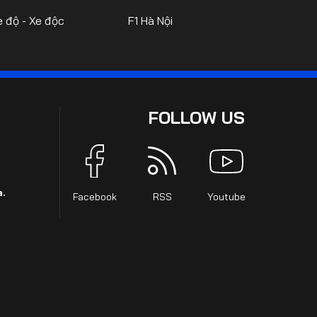
e độ - Xe độc
F1 Hà Nội
FOLLOW US
.
Facebook
RSS
Youtube