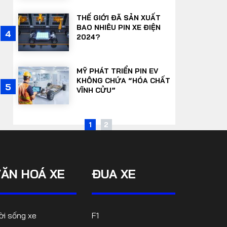
THẾ GIỚI ĐÃ SẢN XUẤT
BAO NHIÊU PIN XE ĐIỆN
9
4
2024?
MỸ PHÁT TRIỂN PIN EV
KHÔNG CHỨA “HÓA CHẤT
10
5
VĨNH CỬU”
1
2
VĂN HOÁ XE
ĐUA XE
ời sống xe
F1