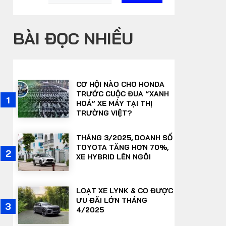
BÀI ĐỌC NHIỀU
CƠ HỘI NÀO CHO HONDA
TRƯỚC CUỘC ĐUA “XANH
1
6
HOÁ” XE MÁY TẠI THỊ
TRƯỜNG VIỆT?
THÁNG 3/2025, DOANH SỐ
TOYOTA TĂNG HƠN 70%,
7
2
XE HYBRID LÊN NGÔI
LOẠT XE LYNK & CO ĐƯỢC
ƯU ĐÃI LỚN THÁNG
8
3
4/2025