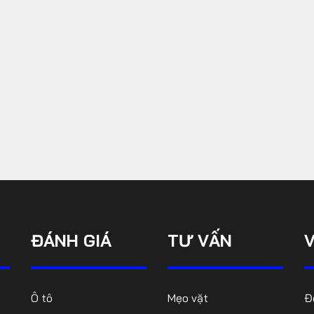
THẾ KHÓ CỦA TÂN CEO
NISSAN
9
THUẾ QUAN CỦA MỸ VỚI Ô
TÔ CÓ THỂ PHẢN TÁC
10
DỤNG KHI NGÀNH CÔNG
NGHIỆP CHƯA ...
ĐÁNH GIÁ
TƯ VẤN
Ô tô
Mẹo vặt
Đ