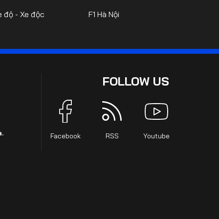
e độ - Xe độc
F1 Hà Nội
FOLLOW US
.
Facebook
RSS
Youtube