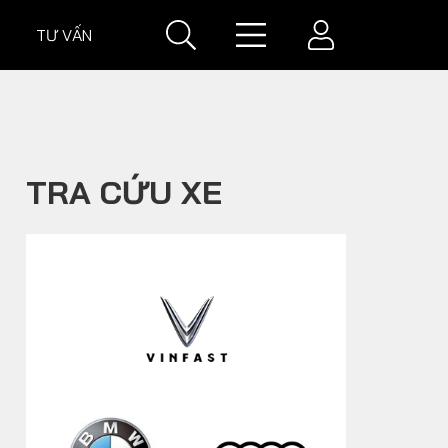
TƯ VẤN
IÁ
GIÁ XE
TRA CỨU XE
VĂN HOÁ XE
Đời sống xe