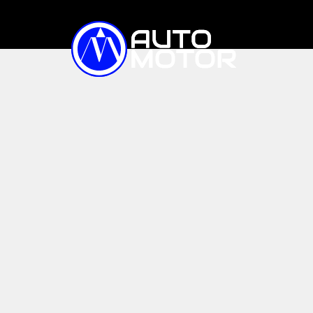
TIN TỨC
XE ĐIỆN
Trong nước
Quốc tế
Triệu hồi
XE BÁN CHẠY
SO SÁNH