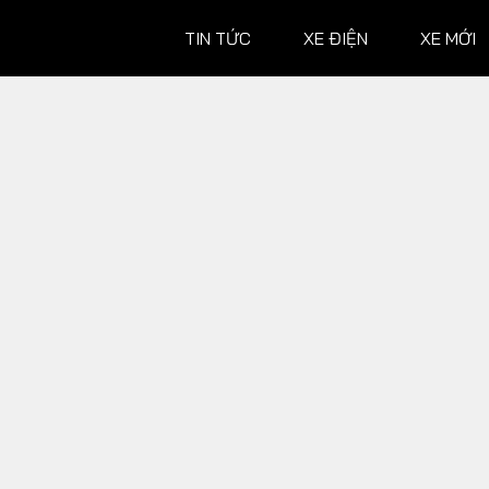
TIN TỨC
XE ĐIỆN
XE MỚI
XE MỚI
ĐÁNH G
Ô tô
Ô tô
Xe máy
Xe máy
Hành trình
 XE
TƯ VẤN
ĐUA XE
Mẹo vặt
MotoGP