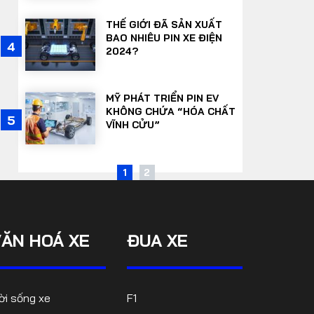
THẾ GIỚI ĐÃ SẢN XUẤT
BAO NHIÊU PIN XE ĐIỆN
9
4
2024?
MỸ PHÁT TRIỂN PIN EV
KHÔNG CHỨA “HÓA CHẤT
10
5
VĨNH CỬU”
1
2
VĂN HOÁ XE
ĐUA XE
ời sống xe
F1