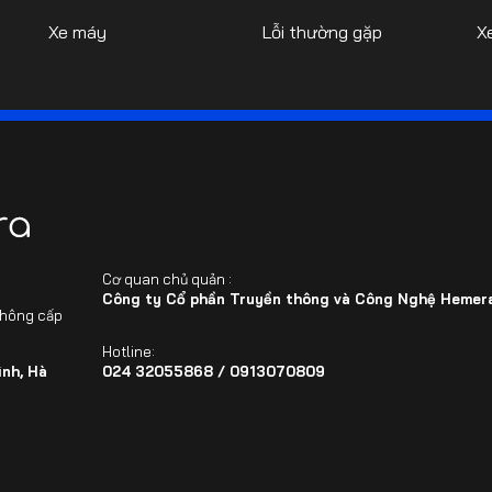
Xe máy
Lỗi thường gặp
X
Cơ quan chủ quản :
Công ty Cổ phần Truyền thông và Công Nghệ Hemera
thông cấp
Hotline:
nh, Hà
024 32055868 / 0913070809