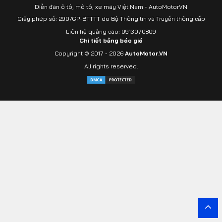
Diễn đàn ô tô, mô tô, xe máy Việt Nam - AutoMotorVN
Giấy phép số: 290/GP-BTTTT do Bộ Thông tin và Truyền thông cấp
Liên hệ quảng cáo: 0913070809
Chi tiết bảng báo giá
Copyright © 2017 - 2026
AutoMotor.VN
All rights reserved.
Yout