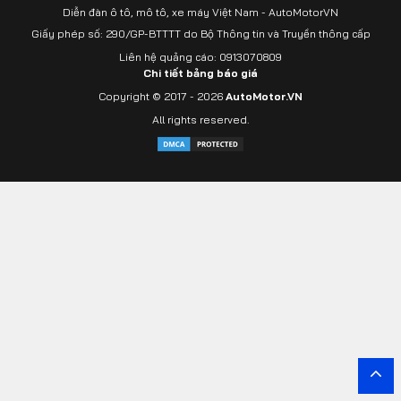
Diễn đàn ô tô, mô tô, xe máy Việt Nam - AutoMotorVN
Giấy phép số: 290/GP-BTTTT do Bộ Thông tin và Truyền thông cấp
Liên hệ quảng cáo: 0913070809
Chi tiết bảng báo giá
Copyright © 2017 - 2026
AutoMotor.VN
All rights reserved.
Yout