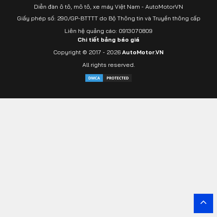
Diễn đàn ô tô, mô tô, xe máy Việt Nam - AutoMotorVN
Giấy phép số: 290/GP-BTTTT do Bộ Thông tin và Truyền thông cấp
Liên hệ quảng cáo: 0913070809
Chi tiết bảng báo giá
Copyright © 2017 - 2026
AutoMotor.VN
All rights reserved.
Yout