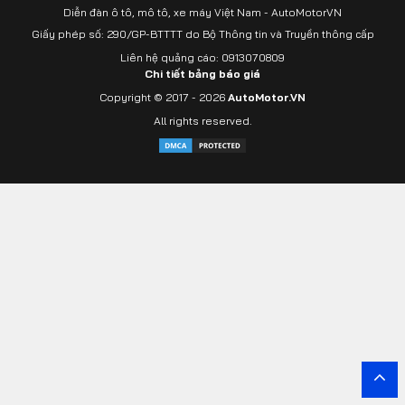
Diễn đàn ô tô, mô tô, xe máy Việt Nam - AutoMotorVN
Giấy phép số: 290/GP-BTTTT do Bộ Thông tin và Truyền thông cấp
Liên hệ quảng cáo: 0913070809
Chi tiết bảng báo giá
Copyright © 2017 - 2026
AutoMotor.VN
All rights reserved.
Yout